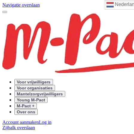
Nederla
Navigatie overslaan
Voor vrijwilligers
Voor organisaties
Mantelzorgvrijwilligers
Young M-Pact
M-Pact +
Over ons
Account aanmaken
Log in
Zijbalk overslaan