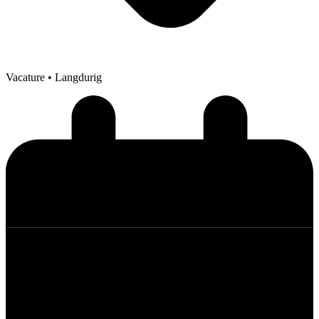
Vacature
• Langdurig