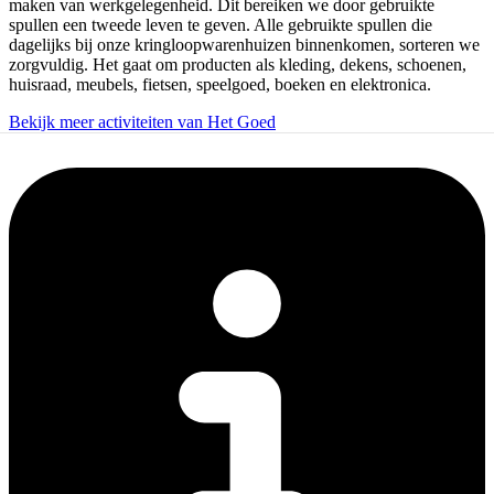
maken van werkgelegenheid. Dit bereiken we door gebruikte
spullen een tweede leven te geven. Alle gebruikte spullen die
dagelijks bij onze kringloopwarenhuizen binnenkomen, sorteren we
zorgvuldig. Het gaat om producten als kleding, dekens, schoenen,
huisraad, meubels, fietsen, speelgoed, boeken en elektronica.
Bekijk meer activiteiten van Het Goed