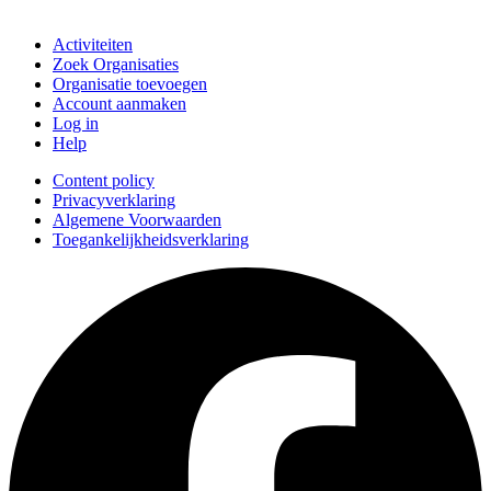
Doe mee
Activiteiten
Zoek Organisaties
Organisatie toevoegen
Account aanmaken
Log in
Help
Content policy
Privacyverklaring
Algemene Voorwaarden
Toegankelijkheidsverklaring