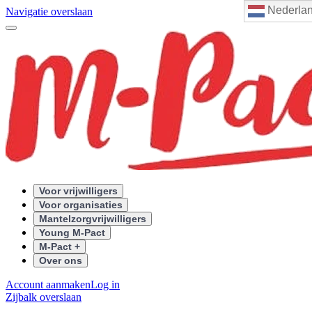
Nederla
Navigatie overslaan
Voor vrijwilligers
Voor organisaties
Mantelzorgvrijwilligers
Young M-Pact
M-Pact +
Over ons
Account aanmaken
Log in
Zijbalk overslaan