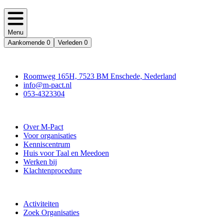
Menu
Aankomende
0
Verleden
0
Contact
Roomweg 165H, 7523 BM Enschede, Nederland
info@m-pact.nl
053-4323304
Stichting M-Pact Enschede
Over M-Pact
Voor organisaties
Kenniscentrum
Huis voor Taal en Meedoen
Werken bij
Klachtenprocedure
Doe mee
Activiteiten
Zoek Organisaties