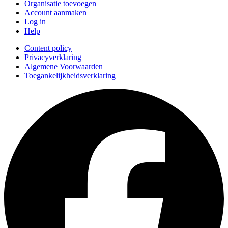
Organisatie toevoegen
Account aanmaken
Log in
Help
Content policy
Privacyverklaring
Algemene Voorwaarden
Toegankelijkheidsverklaring