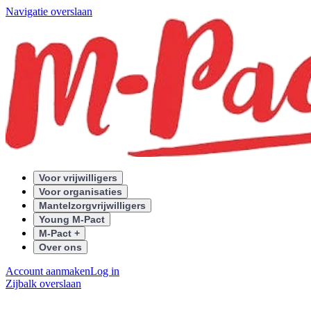
Navigatie overslaan
Voor vrijwilligers
Voor organisaties
Mantelzorgvrijwilligers
Young M-Pact
M-Pact +
Over ons
Account aanmaken
Log in
Zijbalk overslaan