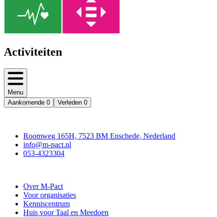
Activiteiten
Menu
Aankomende
0
Verleden
0
Contact
Roomweg 165H, 7523 BM Enschede, Nederland
info@m-pact.nl
053-4323304
Stichting M-Pact Enschede
Over M-Pact
Voor organisaties
Kenniscentrum
Huis voor Taal en Meedoen