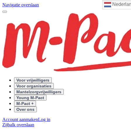
Nederla
Navigatie overslaan
Voor vrijwilligers
Voor organisaties
Mantelzorgvrijwilligers
Young M-Pact
M-Pact +
Over ons
Account aanmaken
Log in
Zijbalk overslaan