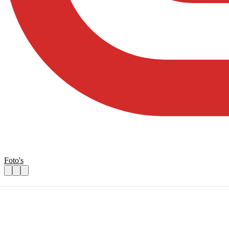
Foto's
Vrijwillig coördinator Tandem
Praktische informatie