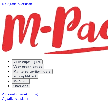
Navigatie overslaan
Voor vrijwilligers
Voor organisaties
Mantelzorgvrijwilligers
Young M-Pact
M-Pact +
Over ons
Account aanmaken
Log in
Zijbalk overslaan