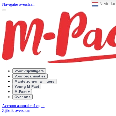
Nederla
Navigatie overslaan
Voor vrijwilligers
Voor organisaties
Mantelzorgvrijwilligers
Young M-Pact
M-Pact +
Over ons
Account aanmaken
Log in
Zijbalk overslaan