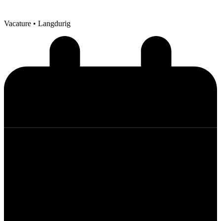
Vacature
• Langdurig