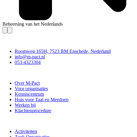
Beheersing van het Nederlands
Contact
Roomweg 165H, 7523 BM Enschede, Nederland
info@m-pact.nl
053-4323304
Stichting M-Pact Enschede
Over M-Pact
Voor organisaties
Kenniscentrum
Huis voor Taal en Meedoen
Werken bij
Klachtenprocedure
Doe mee
Activiteiten
Zoek Organisaties