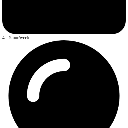
4—5 uur/week