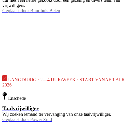
uur met veel liefde gekookt door een gezellig en divers team van
vrijwilligers.
Geplaatst door
Buurthuis Beien
LANGDURIG · 2—4 UUR/WEEK · START VANAF 1 APR
2026
Enschede
Taalvrijwilliger
Wij zoeken iemand ter vervanging van onze taalvrijwilliger.
Geplaatst door
Power Zuid