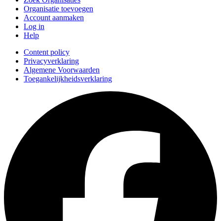
Organisatie toevoegen
Account aanmaken
Log in
Help
Content policy
Privacyverklaring
Algemene Voorwaarden
Toegankelijkheidsverklaring