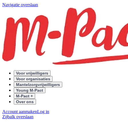
Navigatie overslaan
Voor vrijwilligers
Voor organisaties
Mantelzorgvrijwilligers
Young M-Pact
M-Pact +
Over ons
Account aanmaken
Log in
Zijbalk overslaan