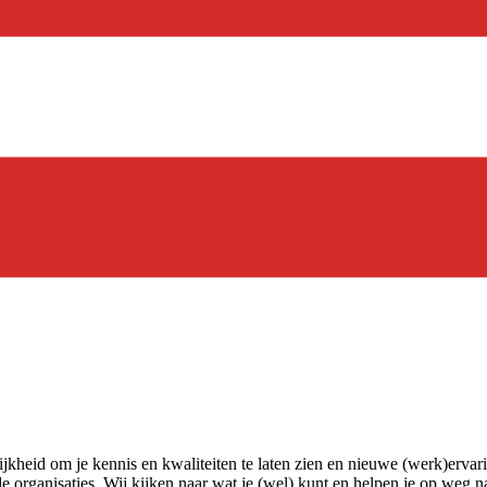
kheid om je kennis en kwaliteiten te laten zien en nieuwe (werk)ervarin
 organisaties. Wij kijken naar wat je (wel) kunt en helpen je op weg na