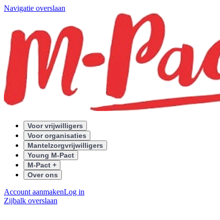
Navigatie overslaan
Voor vrijwilligers
Voor organisaties
Mantelzorgvrijwilligers
Young M-Pact
M-Pact +
Over ons
Account aanmaken
Log in
Zijbalk overslaan