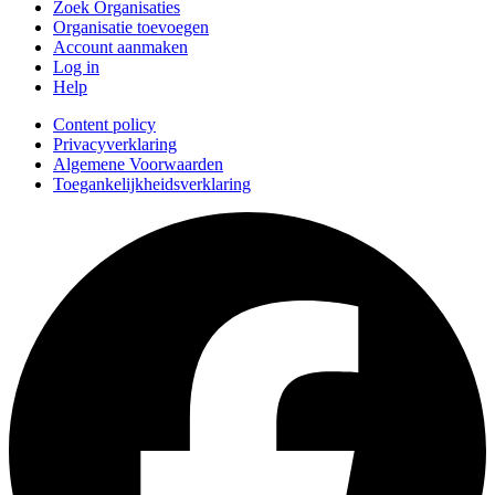
Zoek Organisaties
Organisatie toevoegen
Account aanmaken
Log in
Help
Content policy
Privacyverklaring
Algemene Voorwaarden
Toegankelijkheidsverklaring