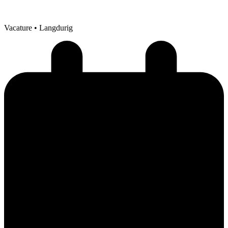
Vacature
• Langdurig