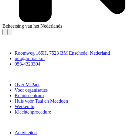
Beheersing van het Nederlands
Contact
Roomweg 165H, 7523 BM Enschede, Nederland
info@m-pact.nl
053-4323304
Stichting M-Pact Enschede
Over M-Pact
Voor organisaties
Kenniscentrum
Huis voor Taal en Meedoen
Werken bij
Klachtenprocedure
Doe mee
Activiteiten