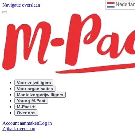
Nederla
Navigatie overslaan
Voor vrijwilligers
Voor organisaties
Mantelzorgvrijwilligers
Young M-Pact
M-Pact +
Over ons
Account aanmaken
Log in
Zijbalk overslaan