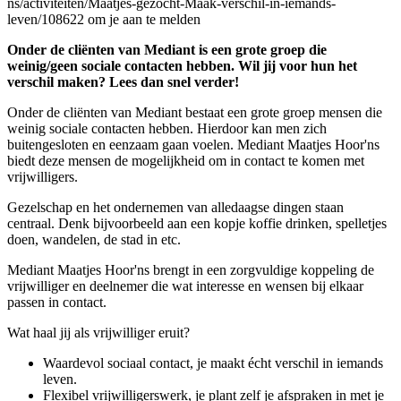
ns/activiteiten/Maatjes-gezocht-Maak-verschil-in-iemands-
leven/108622 om je aan te melden
Onder de cliënten van Mediant is een grote groep die
weinig/geen sociale contacten hebben. Wil jij voor hun het
verschil maken? Lees dan snel verder!
Onder de cliënten van Mediant bestaat een grote groep mensen die
weinig sociale contacten hebben. Hierdoor kan men zich
buitengesloten en eenzaam gaan voelen. Mediant Maatjes Hoor'ns
biedt deze mensen de mogelijkheid om in contact te komen met
vrijwilligers.
Gezelschap en het ondernemen van alledaagse dingen staan
centraal. Denk bijvoorbeeld aan een kopje koffie drinken, spelletjes
doen, wandelen, de stad in etc.
Mediant Maatjes Hoor'ns brengt in een zorgvuldige koppeling de
vrijwilliger en deelnemer die wat interesse en wensen bij elkaar
passen in contact.
Wat haal jij als vrijwilliger eruit?
Waardevol sociaal contact, je maakt écht verschil in iemands
leven.
Flexibel vrijwilligerswerk, je plant zelf je afspraken in met je