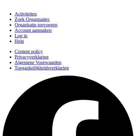
Doe mee
Activiteiten
Zoek Organisaties
Organisatie toevoegen
Account aanmaken
Log in
Help
Content policy
Privacyverklaring
Algemene Voorwaarden
Toegankelijkheidsverklaring