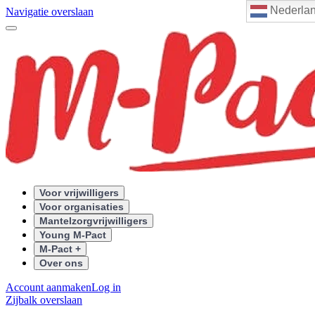
Nederla
Navigatie overslaan
Voor vrijwilligers
Voor organisaties
Mantelzorgvrijwilligers
Young M-Pact
M-Pact +
Over ons
Account aanmaken
Log in
Zijbalk overslaan