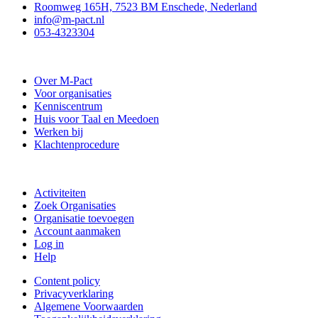
Roomweg 165H, 7523 BM Enschede, Nederland
info@m-pact.nl
053-4323304
Stichting M-Pact Enschede
Over M-Pact
Voor organisaties
Kenniscentrum
Huis voor Taal en Meedoen
Werken bij
Klachtenprocedure
Doe mee
Activiteiten
Zoek Organisaties
Organisatie toevoegen
Account aanmaken
Log in
Help
Content policy
Privacyverklaring
Algemene Voorwaarden