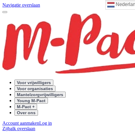
Nederla
Navigatie overslaan
Voor vrijwilligers
Voor organisaties
Mantelzorgvrijwilligers
Young M-Pact
M-Pact +
Over ons
Account aanmaken
Log in
Zijbalk overslaan