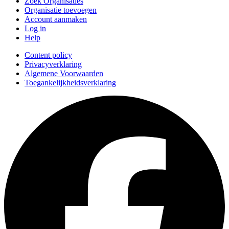
Zoek Organisaties
Organisatie toevoegen
Account aanmaken
Log in
Help
Content policy
Privacyverklaring
Algemene Voorwaarden
Toegankelijkheidsverklaring