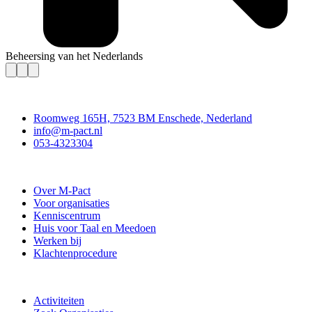
Beheersing van het Nederlands
Contact
Roomweg 165H, 7523 BM Enschede, Nederland
info@m-pact.nl
053-4323304
Stichting M-Pact Enschede
Over M-Pact
Voor organisaties
Kenniscentrum
Huis voor Taal en Meedoen
Werken bij
Klachtenprocedure
Doe mee
Activiteiten