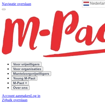
Nederla
Navigatie overslaan
Voor vrijwilligers
Voor organisaties
Mantelzorgvrijwilligers
Young M-Pact
M-Pact +
Over ons
Account aanmaken
Log in
Zijbalk overslaan