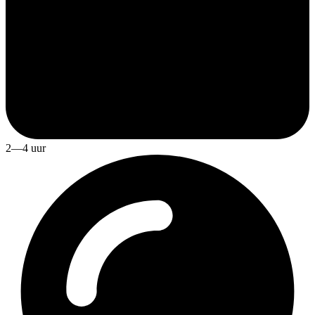
2—4 uur