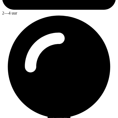
2—4 uur