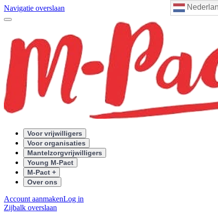
Nederla
Navigatie overslaan
Voor vrijwilligers
Voor organisaties
Mantelzorgvrijwilligers
Young M-Pact
M-Pact +
Over ons
Account aanmaken
Log in
Zijbalk overslaan