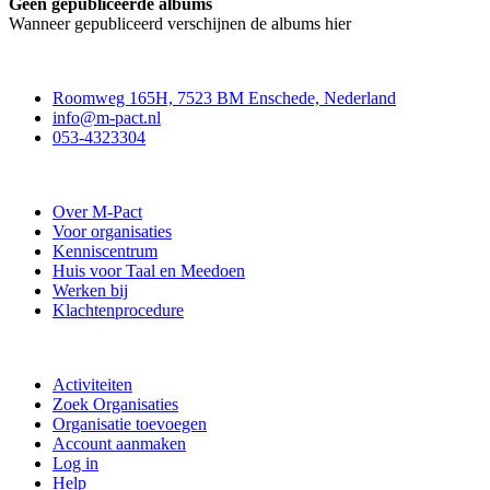
Geen gepubliceerde albums
Wanneer gepubliceerd verschijnen de albums hier
Contact
Roomweg 165H, 7523 BM Enschede, Nederland
info@m-pact.nl
053-4323304
Stichting M-Pact Enschede
Over M-Pact
Voor organisaties
Kenniscentrum
Huis voor Taal en Meedoen
Werken bij
Klachtenprocedure
Doe mee
Activiteiten
Zoek Organisaties
Organisatie toevoegen
Account aanmaken
Log in
Help