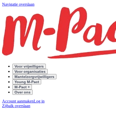
Navigatie overslaan
Voor vrijwilligers
Voor organisaties
Mantelzorgvrijwilligers
Young M-Pact
M-Pact +
Over ons
Account aanmaken
Log in
Zijbalk overslaan