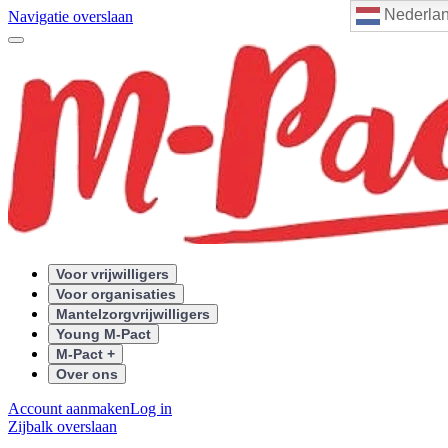
Nederla
Navigatie overslaan
Voor vrijwilligers
Voor organisaties
Mantelzorgvrijwilligers
Young M-Pact
M-Pact +
Over ons
Account aanmaken
Log in
Zijbalk overslaan