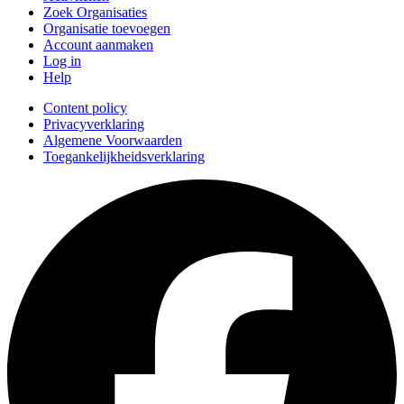
Zoek Organisaties
Organisatie toevoegen
Account aanmaken
Log in
Help
Content policy
Privacyverklaring
Algemene Voorwaarden
Toegankelijkheidsverklaring