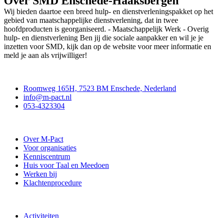
Over SMD Enschede-Haaksbergen
Wij bieden daartoe een breed hulp- en dienstverleningspakket op het
gebied van maatschappelijke dienstverlening, dat in twee
hoofdproducten is georganiseerd. - Maatschappelijk Werk - Overig
hulp- en dienstverlening Ben jij die sociale aanpakker en wil je je
inzetten voor SMD, kijk dan op de website voor meer informatie en
meld je aan als vrijwilliger!
Contact
Roomweg 165H, 7523 BM Enschede, Nederland
info@m-pact.nl
053-4323304
Stichting M-Pact Enschede
Over M-Pact
Voor organisaties
Kenniscentrum
Huis voor Taal en Meedoen
Werken bij
Klachtenprocedure
Doe mee
Activiteiten