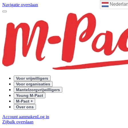
Nederla
Navigatie overslaan
Voor vrijwilligers
Voor organisaties
Mantelzorgvrijwilligers
Young M-Pact
M-Pact +
Over ons
Account aanmaken
Log in
Zijbalk overslaan