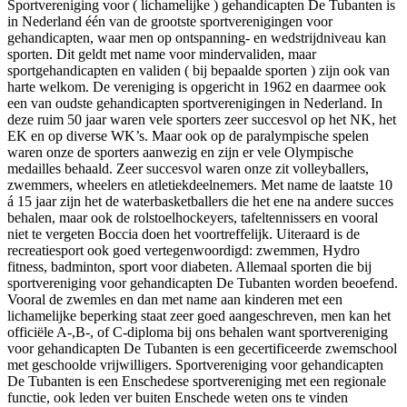
Sportvereniging voor ( lichamelijke ) gehandicapten De Tubanten is
in Nederland één van de grootste sportverenigingen voor
gehandicapten, waar men op ontspanning- en wedstrijdniveau kan
sporten. Dit geldt met name voor mindervaliden, maar
sportgehandicapten en validen ( bij bepaalde sporten ) zijn ook van
harte welkom. De vereniging is opgericht in 1962 en daarmee ook
een van oudste gehandicapten sportverenigingen in Nederland. In
deze ruim 50 jaar waren vele sporters zeer succesvol op het NK, het
EK en op diverse WK’s. Maar ook op de paralympische spelen
waren onze de sporters aanwezig en zijn er vele Olympische
medailles behaald. Zeer succesvol waren onze zit volleyballers,
zwemmers, wheelers en atletiekdeelnemers. Met name de laatste 10
á 15 jaar zijn het de waterbasketballers die het ene na andere succes
behalen, maar ook de rolstoelhockeyers, tafeltennissers en vooral
niet te vergeten Boccia doen het voortreffelijk. Uiteraard is de
recreatiesport ook goed vertegenwoordigd: zwemmen, Hydro
fitness, badminton, sport voor diabeten. Allemaal sporten die bij
sportvereniging voor gehandicapten De Tubanten worden beoefend.
Vooral de zwemles en dan met name aan kinderen met een
lichamelijke beperking staat zeer goed aangeschreven, men kan het
officiële A-,B-, of C-diploma bij ons behalen want sportvereniging
voor gehandicapten De Tubanten is een gecertificeerde zwemschool
met geschoolde vrijwilligers. Sportvereniging voor gehandicapten
De Tubanten is een Enschedese sportvereniging met een regionale
functie, ook leden ver buiten Enschede weten ons te vinden