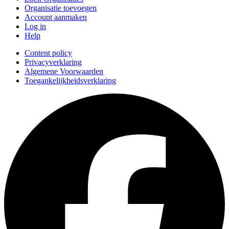
Organisatie toevoegen
Account aanmaken
Log in
Help
Content policy
Privacyverklaring
Algemene Voorwaarden
Toegankelijkheidsverklaring