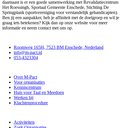
daarnaast is er een goede samenwerking met Revalidatiecentrum
Het Roessingh, Sportaal Gemeente Enschede, Stichting De
Springplank (sportvereniging voor verstandelijk gehandicapten).
Ben jij een aanpakker, heb je affiniteit met de doelgroep en wil je
graag iets betekenen? Kijk dan op onze website voor meer
informatie en neem contact met ons op.
Contact
Roomweg 165H, 7523 BM Enschede, Nederland
info@m-pact.nl
053-4323304
Stichting M-Pact Enschede
Over M-Pact
Voor organisaties
Kenniscentrum
Huis voor Taal en Meedoen
Werken bij
Klachtenprocedure
Doe mee
Activiteiten
Zoek Organisaties