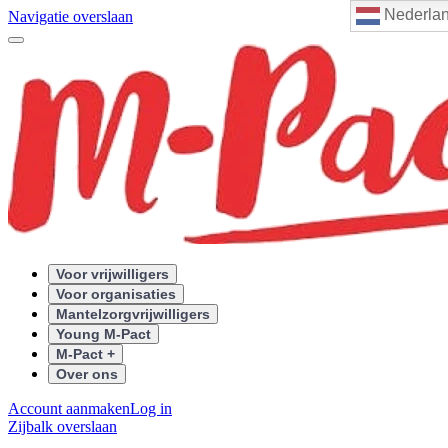
Nederla
Navigatie overslaan
Voor vrijwilligers
Voor organisaties
Mantelzorgvrijwilligers
Young M-Pact
M-Pact +
Over ons
Account aanmaken
Log in
Zijbalk overslaan