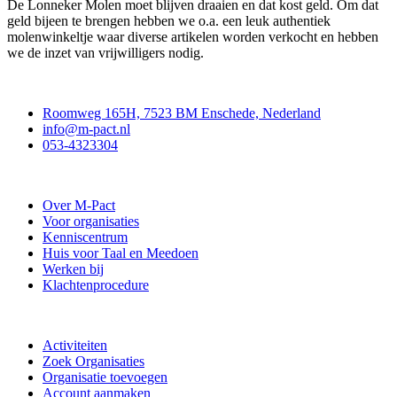
De Lonneker Molen moet blijven draaien en dat kost geld. Om dat
geld bijeen te brengen hebben we o.a. een leuk authentiek
molenwinkeltje waar diverse artikelen worden verkocht en hebben
we de inzet van vrijwilligers nodig.
Contact
Roomweg 165H, 7523 BM Enschede, Nederland
info@m-pact.nl
053-4323304
Stichting M-Pact Enschede
Over M-Pact
Voor organisaties
Kenniscentrum
Huis voor Taal en Meedoen
Werken bij
Klachtenprocedure
Doe mee
Activiteiten
Zoek Organisaties
Organisatie toevoegen
Account aanmaken