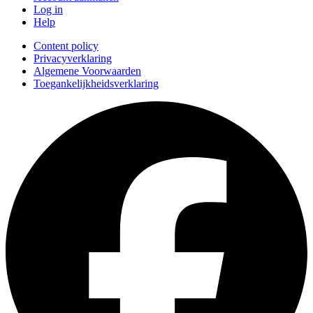
Log in
Help
Content policy
Privacyverklaring
Algemene Voorwaarden
Toegankelijkheidsverklaring