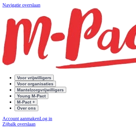
Navigatie overslaan
Voor vrijwilligers
Voor organisaties
Mantelzorgvrijwilligers
Young M-Pact
M-Pact +
Over ons
Account aanmaken
Log in
Zijbalk overslaan