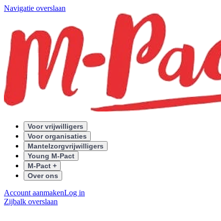
Navigatie overslaan
Voor vrijwilligers
Voor organisaties
Mantelzorgvrijwilligers
Young M-Pact
M-Pact +
Over ons
Account aanmaken
Log in
Zijbalk overslaan