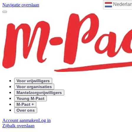
Nederla
Navigatie overslaan
Voor vrijwilligers
Voor organisaties
Mantelzorgvrijwilligers
Young M-Pact
M-Pact +
Over ons
Account aanmaken
Log in
Zijbalk overslaan