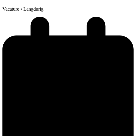
Vacature
• Langdurig