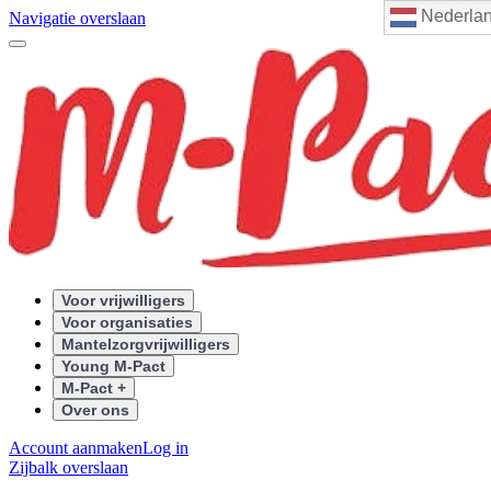
Nederla
Navigatie overslaan
Voor vrijwilligers
Voor organisaties
Mantelzorgvrijwilligers
Young M-Pact
M-Pact +
Over ons
Account aanmaken
Log in
Zijbalk overslaan