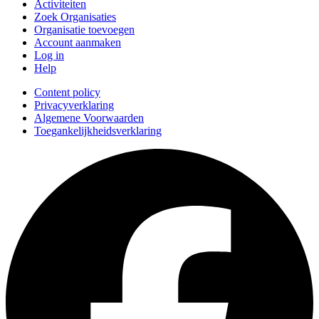
Activiteiten
Zoek Organisaties
Organisatie toevoegen
Account aanmaken
Log in
Help
Content policy
Privacyverklaring
Algemene Voorwaarden
Toegankelijkheidsverklaring