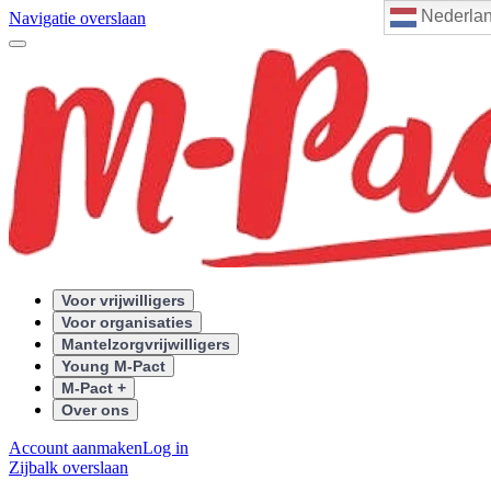
Nederla
Navigatie overslaan
Voor vrijwilligers
Voor organisaties
Mantelzorgvrijwilligers
Young M-Pact
M-Pact +
Over ons
Account aanmaken
Log in
Zijbalk overslaan