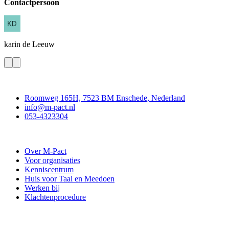
Contactpersoon
karin
de Leeuw
Contact
Roomweg 165H, 7523 BM Enschede, Nederland
info@m-pact.nl
053-4323304
Stichting M-Pact Enschede
Over M-Pact
Voor organisaties
Kenniscentrum
Huis voor Taal en Meedoen
Werken bij
Klachtenprocedure
Doe mee