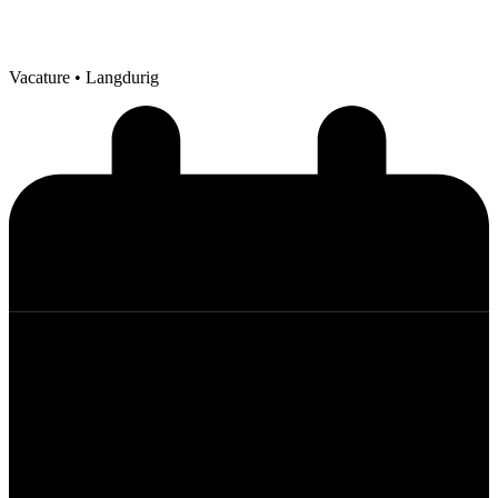
Vacature
• Langdurig