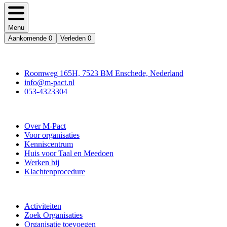
Menu
Aankomende
0
Verleden
0
Contact
Roomweg 165H, 7523 BM Enschede, Nederland
info@m-pact.nl
053-4323304
Stichting M-Pact Enschede
Over M-Pact
Voor organisaties
Kenniscentrum
Huis voor Taal en Meedoen
Werken bij
Klachtenprocedure
Doe mee
Activiteiten
Zoek Organisaties
Organisatie toevoegen