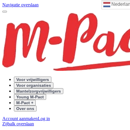
Nederla
Navigatie overslaan
Voor vrijwilligers
Voor organisaties
Mantelzorgvrijwilligers
Young M-Pact
M-Pact +
Over ons
Account aanmaken
Log in
Zijbalk overslaan