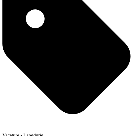
Vacature
• Langdurig