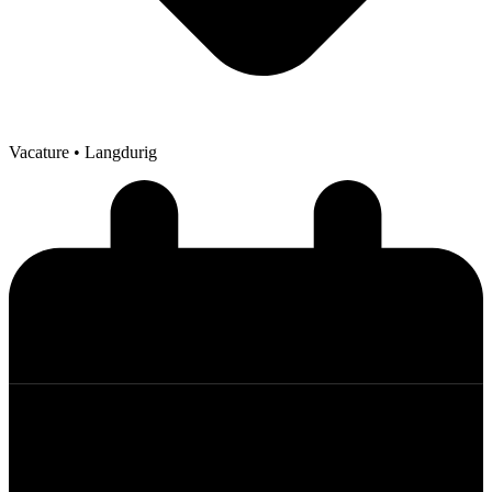
Vacature
• Langdurig