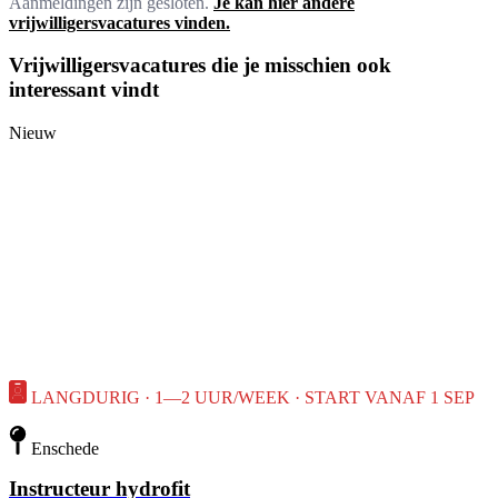
Aanmeldingen zijn gesloten.
Je kan hier andere
vrijwilligersvacatures vinden.
Vrijwilligersvacatures die je misschien ook
interessant vindt
Nieuw
LANGDURIG · 1—2 UUR/WEEK · START VANAF 1 SEP
Enschede
Instructeur hydrofit