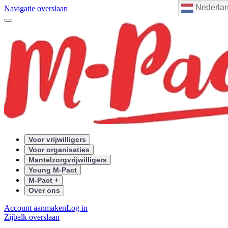
Nederla
Navigatie overslaan
Voor vrijwilligers
Voor organisaties
Mantelzorgvrijwilligers
Young M-Pact
M-Pact +
Over ons
Account aanmaken
Log in
Zijbalk overslaan