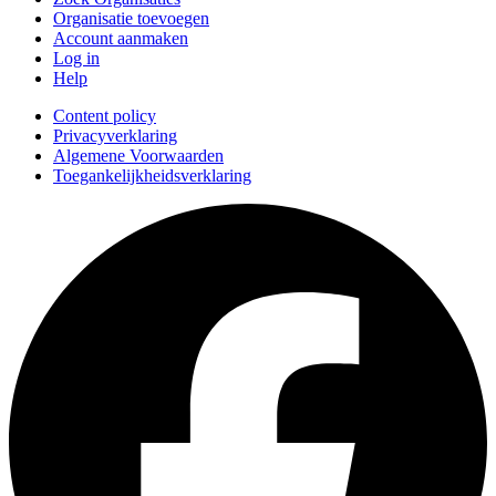
Organisatie toevoegen
Account aanmaken
Log in
Help
Content policy
Privacyverklaring
Algemene Voorwaarden
Toegankelijkheidsverklaring