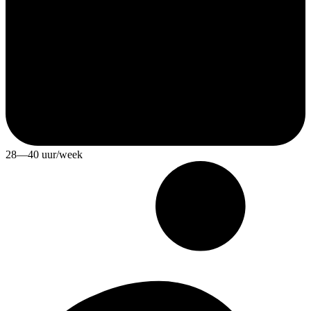
28—40 uur/week