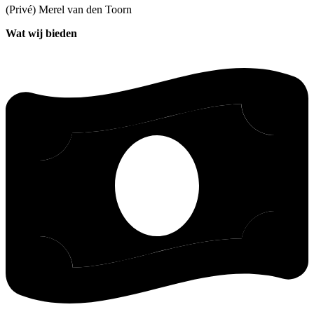
(Privé) Merel
van den Toorn
Wat wij bieden