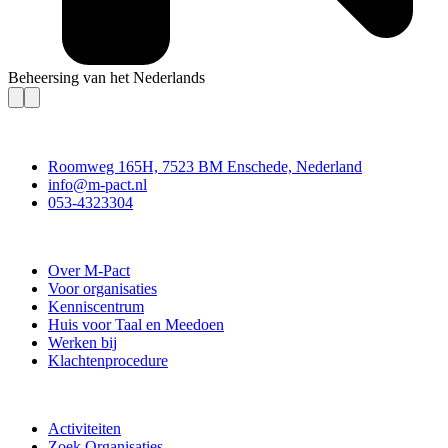
Beheersing van het Nederlands
Contact
Roomweg 165H, 7523 BM Enschede, Nederland
info@m-pact.nl
053-4323304
Stichting M-Pact Enschede
Over M-Pact
Voor organisaties
Kenniscentrum
Huis voor Taal en Meedoen
Werken bij
Klachtenprocedure
Doe mee
Activiteiten
Zoek Organisaties