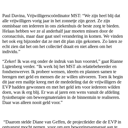
Paul Davina, Vrijwilligerscoördinator MST: “We zijn heel blij dat
alle vrijwilligers vorig jaar in het zonnetje zijn gezet. Ze zijn
onmisbaar om iedereen in ons ziekenhuis de beste zorg te bieden.
Helaas hebben we ze al anderhalf jaar moeten missen door de
coronacrisis, maar daar gaat snel verandering in komen. We vinden
het ook erg bijzonder dat ze met dit plan zijn gekomen. Zo laten ze
echt zien dat het om het collectief draait en niet alleen om het
individu.”
“Zeker! Ik was erg onder de indruk van hun voorstel,” gaat Rianne
Ligtenberg verder. “Ik werk bij het MST als relatiebeheerder en
fondsenwerver. Ik probeer wensen, ideeën en plannen samen te
brengen met geld en mensen die ze willen uitvoeren. Toen ik begin
dit jaar een mailtje kreeg met de mededeling dat de vrijwilligers de
EVP hadden gewonnen en met het geld iets voor iedereen wilden
doen, was ik erg blij. Er was al jaren een wens vanuit de afdeling
fysiotherapie om beweegmaterialen in de binnentuin te realiseren.
Daar was alleen nooit geld voor.”
“Daarom stelde Diane van Geffen, de projectleider die de EVP in
ontvangst mocht nemen, voor om een bewegingsapparaat aan te