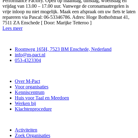
Performance Factory. Open op maandag, dinsdag, woensdag en
vrijdag van 13.00 – 17.00 uur. Vanwege de coronamaatregelen is
vrije inloop nu niet mogelijk. Maak een afspraak om uw fiets te laten
repareren via Pascal: 06-53346786. Adres: Hoge Bothofstraat 41,
7511 ZA Enschede [ Door: Marijke Tetteroo ]
Lees meer
Contact
Roomweg 165H, 7523 BM Enschede, Nederland
info@m-pact.nl
053-4323304
Stichting M-Pact Enschede
Over M-Pact
Voor organisaties
Kenniscentrum
Huis voor Taal en Meedoen
Werken bij
Klachtenprocedure
Doe mee
Activiteiten
Zoek Organisaties