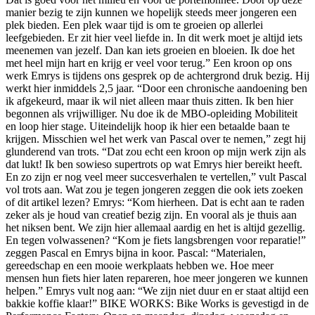
manier bezig te zijn kunnen we hopelijk steeds meer jongeren een
plek bieden. Een plek waar tijd is om te groeien op allerlei
leefgebieden. Er zit hier veel liefde in. In dit werk moet je altijd iets
meenemen van jezelf. Dan kan iets groeien en bloeien. Ik doe het
met heel mijn hart en krijg er veel voor terug.” Een kroon op ons
werk Emrys is tijdens ons gesprek op de achtergrond druk bezig. Hij
werkt hier inmiddels 2,5 jaar. “Door een chronische aandoening ben
ik afgekeurd, maar ik wil niet alleen maar thuis zitten. Ik ben hier
begonnen als vrijwilliger. Nu doe ik de MBO-opleiding Mobiliteit
en loop hier stage. Uiteindelijk hoop ik hier een betaalde baan te
krijgen. Misschien wel het werk van Pascal over te nemen,” zegt hij
glunderend van trots. “Dat zou echt een kroon op mijn werk zijn als
dat lukt! Ik ben sowieso supertrots op wat Emrys hier bereikt heeft.
En zo zijn er nog veel meer succesverhalen te vertellen,” vult Pascal
vol trots aan. Wat zou je tegen jongeren zeggen die ook iets zoeken
of dit artikel lezen? Emrys: “Kom hierheen. Dat is echt aan te raden
zeker als je houd van creatief bezig zijn. En vooral als je thuis aan
het niksen bent. We zijn hier allemaal aardig en het is altijd gezellig.
En tegen volwassenen? “Kom je fiets langsbrengen voor reparatie!”
zeggen Pascal en Emrys bijna in koor. Pascal: “Materialen,
gereedschap en een mooie werkplaats hebben we. Hoe meer
mensen hun fiets hier laten repareren, hoe meer jongeren we kunnen
helpen.” Emrys vult nog aan: “We zijn niet duur en er staat altijd een
bakkie koffie klaar!” BIKE WORKS: Bike Works is gevestigd in de