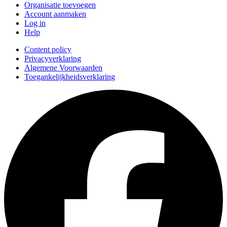
Organisatie toevoegen
Account aanmaken
Log in
Help
Content policy
Privacyverklaring
Algemene Voorwaarden
Toegankelijkheidsverklaring