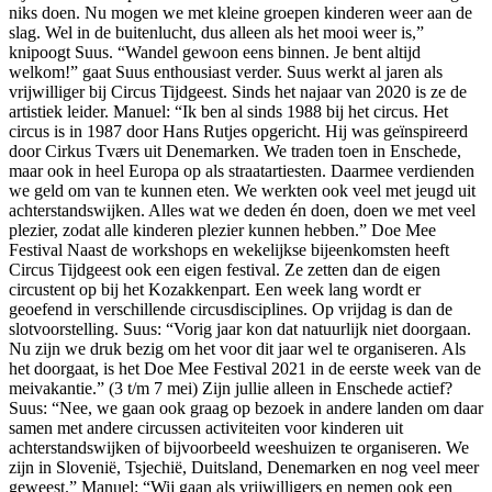
niks doen. Nu mogen we met kleine groepen kinderen weer aan de
slag. Wel in de buitenlucht, dus alleen als het mooi weer is,”
knipoogt Suus. “Wandel gewoon eens binnen. Je bent altijd
welkom!” gaat Suus enthousiast verder. Suus werkt al jaren als
vrijwilliger bij Circus Tijdgeest. Sinds het najaar van 2020 is ze de
artistiek leider. Manuel: “Ik ben al sinds 1988 bij het circus. Het
circus is in 1987 door Hans Rutjes opgericht. Hij was geïnspireerd
door Cirkus Tværs uit Denemarken. We traden toen in Enschede,
maar ook in heel Europa op als straatartiesten. Daarmee verdienden
we geld om van te kunnen eten. We werkten ook veel met jeugd uit
achterstandswijken. Alles wat we deden én doen, doen we met veel
plezier, zodat alle kinderen plezier kunnen hebben.” Doe Mee
Festival Naast de workshops en wekelijkse bijeenkomsten heeft
Circus Tijdgeest ook een eigen festival. Ze zetten dan de eigen
circustent op bij het Kozakkenpart. Een week lang wordt er
geoefend in verschillende circusdisciplines. Op vrijdag is dan de
slotvoorstelling. Suus: “Vorig jaar kon dat natuurlijk niet doorgaan.
Nu zijn we druk bezig om het voor dit jaar wel te organiseren. Als
het doorgaat, is het Doe Mee Festival 2021 in de eerste week van de
meivakantie.” (3 t/m 7 mei) Zijn jullie alleen in Enschede actief?
Suus: “Nee, we gaan ook graag op bezoek in andere landen om daar
samen met andere circussen activiteiten voor kinderen uit
achterstandswijken of bijvoorbeeld weeshuizen te organiseren. We
zijn in Slovenië, Tsjechië, Duitsland, Denemarken en nog veel meer
geweest.” Manuel: “Wij gaan als vrijwilligers en nemen ook een