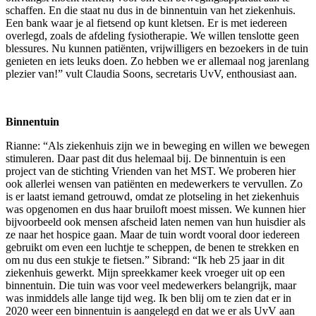
schaffen. En die staat nu dus in de binnentuin van het ziekenhuis.
Een bank waar je al fietsend op kunt kletsen. Er is met iedereen
overlegd, zoals de afdeling fysiotherapie. We willen tenslotte geen
blessures. Nu kunnen patiënten, vrijwilligers en bezoekers in de tuin
genieten en iets leuks doen. Zo hebben we er allemaal nog jarenlang
plezier van!” vult Claudia Soons, secretaris UvV, enthousiast aan.
Binnentuin
Rianne: “Als ziekenhuis zijn we in beweging en willen we bewegen
stimuleren. Daar past dit dus helemaal bij. De binnentuin is een
project van de stichting Vrienden van het MST. We proberen hier
ook allerlei wensen van patiënten en medewerkers te vervullen. Zo
is er laatst iemand getrouwd, omdat ze plotseling in het ziekenhuis
was opgenomen en dus haar bruiloft moest missen. We kunnen hier
bijvoorbeeld ook mensen afscheid laten nemen van hun huisdier als
ze naar het hospice gaan. Maar de tuin wordt vooral door iedereen
gebruikt om even een luchtje te scheppen, de benen te strekken en
om nu dus een stukje te fietsen.” Sibrand: “Ik heb 25 jaar in dit
ziekenhuis gewerkt. Mijn spreekkamer keek vroeger uit op een
binnentuin. Die tuin was voor veel medewerkers belangrijk, maar
was inmiddels alle lange tijd weg. Ik ben blij om te zien dat er in
2020 weer een binnentuin is aangelegd en dat we er als UvV aan