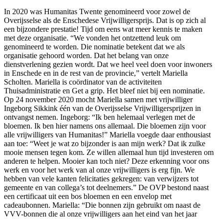
In 2020 was Humanitas Twente genomineerd voor zowel de
Overijsselse als de Enschedese Vrijwilligersprijs. Dat is op zich al
een bijzondere prestatie! Tijd om eens wat meer kennis te maken
met deze organisatie. “We vonden het ontzettend leuk om
genomineerd te worden. Die nominatie betekent dat we als
organisatie gehoord worden. Dat het belang van onze
dienstverlening gezien wordt. Dat we heel veel doen voor inwoners
in Enschede en in de rest van de provincie,” vertelt Mariella
Scholten. Mariella is coördinator van de activiteiten
Thuisadministratie en Get a grip. Het bleef niet bij een nominatie.
Op 24 november 2020 mocht Mariella samen met vrijwilliger
Ingeborg Sikkink één van de Overijsselse Vrijwilligersprijzen in
ontvangst nemen. Ingeborg: “Ik ben helemaal verlegen met de
bloemen. Ik ben hier namens ons allemaal. Die bloemen zijn voor
alle vrijwilligers van Humanitas!” Mariella voegde daar enthousiast
aan toe: “Weet je wat zo bijzonder is aan mijn werk? Dat ik zulke
mooie mensen tegen kom. Ze willen allemaal hun tijd investeren om
anderen te helpen. Mooier kan toch niet? Deze erkenning voor ons
werk en voor het werk van al onze vrijwilligers is erg fijn. We
hebben van vele kanten felicitaties gekregen: van verwijzers tot
gemeente en van collega’s tot deelnemers.” De OVP bestond naast
een certificaat uit een bos bloemen en een envelop met
cadeaubonnen. Mariella: “Die bonnen zijn gebruikt om naast de
VVV-bonnen die al onze vrijwilligers aan het eind van het jaar