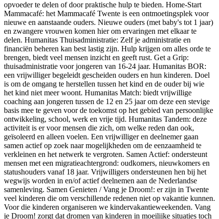
opvoeder te delen of door praktische hulp te bieden. Home-Start
Mammacafé: het Mammacafé Twente is een ontmoetingsplek voor
nieuwe en aanstaande ouders. Nieuwe ouders (met baby's tot 1 jaar)
en zwangere vrouwen komen hier om ervaringen met elkaar te
delen. Humanitas Thuisadministratie: Zelf je administratie en
financiën beheren kan best lastig zijn. Hulp krijgen om alles orde te
brengen, biedt veel mensen inzicht en geeft rust. Get a Grip:
thuisadministratie voor jongeren van 16-24 jaar. Humanitas BOR:
een vrijwilliger begeleidt gescheiden ouders en hun kinderen. Doel
is om de omgang te herstellen tussen het kind en de ouder bij wie
het kind niet meer woont. Humanitas Match: biedt vrijwillige
coaching aan jongeren tussen de 12 en 25 jaar om deze een stevige
basis mee te geven voor de toekomst op het gebied van persoonlijke
ontwikkeling, school, werk en vrije tijd. Humanitas Tandem: deze
activiteit is er voor mensen die zich, om welke reden dan ook,
geïsoleerd en alleen voelen. Een vrijwilliger en deelnemer gaan
samen actief op zoek naar mogelijkheden om de eenzaamheid te
verkleinen en het netwerk te vergroten. Samen Actief: ondersteunt
mensen met een migratieachtergrond: oudkomers, nieuwkomers en
statushouders vanaf 18 jaar. Vrijwilligers ondersteunen hen bij het
wegwijs worden in en/of actief deelnemen aan de Nederlandse
samenleving. Samen Genieten / Vang je Droom!: er zijn in Twente
veel kinderen die om verschillende redenen niet op vakantie kunnen.
Voor die kinderen organiseren we kindervakantieweekenden. Vang
je Droom! zorgt dat dromen van kinderen in moeilijke situaties toch