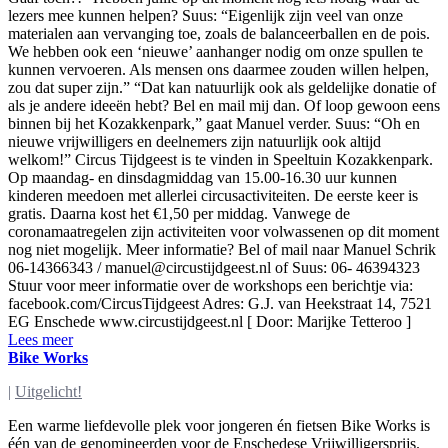
lezers mee kunnen helpen? Suus: “Eigenlijk zijn veel van onze
materialen aan vervanging toe, zoals de balanceerballen en de pois.
We hebben ook een ‘nieuwe’ aanhanger nodig om onze spullen te
kunnen vervoeren. Als mensen ons daarmee zouden willen helpen,
zou dat super zijn.” “Dat kan natuurlijk ook als geldelijke donatie of
als je andere ideeën hebt? Bel en mail mij dan. Of loop gewoon eens
binnen bij het Kozakkenpark,” gaat Manuel verder. Suus: “Oh en
nieuwe vrijwilligers en deelnemers zijn natuurlijk ook altijd
welkom!” Circus Tijdgeest is te vinden in Speeltuin Kozakkenpark.
Op maandag- en dinsdagmiddag van 15.00-16.30 uur kunnen
kinderen meedoen met allerlei circusactiviteiten. De eerste keer is
gratis. Daarna kost het €1,50 per middag. Vanwege de
coronamaatregelen zijn activiteiten voor volwassenen op dit moment
nog niet mogelijk. Meer informatie? Bel of mail naar Manuel Schrik
06-14366343 /
manuel@circustijdgeest.nl
of Suus: 06- 46394323
Stuur voor meer informatie over de workshops een berichtje via:
facebook.com/CircusTijdgeest Adres: G.J. van Heekstraat 14, 7521
EG Enschede www.circustijdgeest.nl [ Door: Marijke Tetteroo ]
Lees meer
Bike Works
|
Uitgelicht!
Een warme liefdevolle plek voor jongeren én fietsen Bike Works is
één van de genomineerden voor de Enschedese Vrijwilligersprijs.