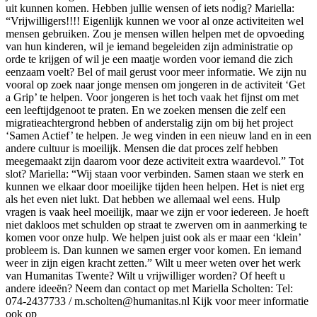
uit kunnen komen. Hebben jullie wensen of iets nodig? Mariella:
“Vrijwilligers!!!! Eigenlijk kunnen we voor al onze activiteiten wel
mensen gebruiken. Zou je mensen willen helpen met de opvoeding
van hun kinderen, wil je iemand begeleiden zijn administratie op
orde te krijgen of wil je een maatje worden voor iemand die zich
eenzaam voelt? Bel of mail gerust voor meer informatie. We zijn nu
vooral op zoek naar jonge mensen om jongeren in de activiteit ‘Get
a Grip’ te helpen. Voor jongeren is het toch vaak het fijnst om met
een leeftijdgenoot te praten. En we zoeken mensen die zelf een
migratieachtergrond hebben of anderstalig zijn om bij het project
‘Samen Actief’ te helpen. Je weg vinden in een nieuw land en in een
andere cultuur is moeilijk. Mensen die dat proces zelf hebben
meegemaakt zijn daarom voor deze activiteit extra waardevol.” Tot
slot? Mariella: “Wij staan voor verbinden. Samen staan we sterk en
kunnen we elkaar door moeilijke tijden heen helpen. Het is niet erg
als het even niet lukt. Dat hebben we allemaal wel eens. Hulp
vragen is vaak heel moeilijk, maar we zijn er voor iedereen. Je hoeft
niet dakloos met schulden op straat te zwerven om in aanmerking te
komen voor onze hulp. We helpen juist ook als er maar een ‘klein’
probleem is. Dan kunnen we samen erger voor komen. En iemand
weer in zijn eigen kracht zetten.” Wilt u meer weten over het werk
van Humanitas Twente? Wilt u vrijwilliger worden? Of heeft u
andere ideeën? Neem dan contact op met Mariella Scholten: Tel:
074-2437733 /
m.scholten@humanitas.nl
Kijk voor meer informatie
ook op