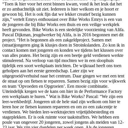
“Toen ik hier voor het eerst binnen kwam, vond ik het leuk dat het
er zo ambachtelijk uit ziet. Iedereen is hier welkom en je hoort er
gewoon bij. Het is ook fijn dat we lekker creatief bezig kunnen
zijn,” vertelt Emrys enthousiast over Bike Works Emrys is een van
de jongeren die bij Bike Works een thuis en een veilige werkplek
heeft gevonden. Bike Works is een stedelijke voorziening van Alifa.
Pascal Dijkman, jeugdwerker bij Alifa, is in 2016 begonnen met dit
project. “Het is begonnen als een zakgeldproject. Samen met
(straat)jongeren ging ik klusjes doen in Stroinkslanden. Zo kon ik in
contact komen met jongeren en konden we tijdens het klussen over
van alles praten. Het bezig zijn en een beetje geld verdienen werkte
stimulerend. Na verloop van tijd mochten we in een sloophuis
tijdelijk een soort werkplaats inrichten. De wijkraad heeft ons toen
geholpen aan het eerste gereedschap. Later zijn we
uitgegroeid/verhuisd naar het centrum. Daar gingen we met een tent
de straat op om fietsen te repareren. Samen bezig zijn voor wijkwerk
en team ‘Opvoeden en Opgroeien’. Een mooie combinatie.
Uiteindelijk kregen we de kans om hier in de Performance Factory
een werkplaats te huren.” Wat is Bike Works? Pascal: “We zijn een
leer-werkbedrijf. Jongeren uit de hele stad zijn welkom om hier te
leren hoe ze fietsen kunnen repareren en om zo een zakcentje te
verdienen. We bieden leer-werktrajecten vrijetijdsbesteding en
stageplekken. Er is ook ruimte voor taakstraffers. We hebben een
poule van ongeveer 20 jongeren, zowel jongens als meiden van 12-
23 jaar. We zijn vier dagdelen per week open. Als de jongeren