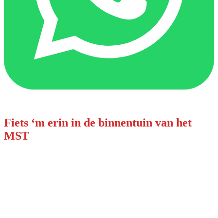
Fiets ‘m erin in de binnentuin van het
MST