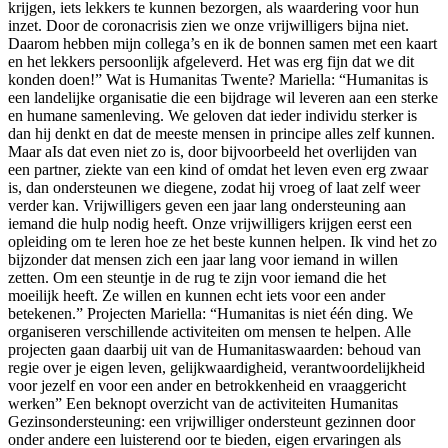
krijgen, iets lekkers te kunnen bezorgen, als waardering voor hun
inzet. Door de coronacrisis zien we onze vrijwilligers bijna niet.
Daarom hebben mijn collega’s en ik de bonnen samen met een kaart
en het lekkers persoonlijk afgeleverd. Het was erg fijn dat we dit
konden doen!” Wat is Humanitas Twente? Mariella: “Humanitas is
een landelijke organisatie die een bijdrage wil leveren aan een sterke
en humane samenleving. We geloven dat ieder individu sterker is
dan hij denkt en dat de meeste mensen in principe alles zelf kunnen.
Maar aIs dat even niet zo is, door bijvoorbeeld het overlijden van
een partner, ziekte van een kind of omdat het leven even erg zwaar
is, dan ondersteunen we diegene, zodat hij vroeg of laat zelf weer
verder kan. Vrijwilligers geven een jaar lang ondersteuning aan
iemand die hulp nodig heeft. Onze vrijwilligers krijgen eerst een
opleiding om te leren hoe ze het beste kunnen helpen. Ik vind het zo
bijzonder dat mensen zich een jaar lang voor iemand in willen
zetten. Om een steuntje in de rug te zijn voor iemand die het
moeilijk heeft. Ze willen en kunnen echt iets voor een ander
betekenen.” Projecten Mariella: “Humanitas is niet één ding. We
organiseren verschillende activiteiten om mensen te helpen. Alle
projecten gaan daarbij uit van de Humanitaswaarden: behoud van
regie over je eigen leven, gelijkwaardigheid, verantwoordelijkheid
voor jezelf en voor een ander en betrokkenheid en vraaggericht
werken” Een beknopt overzicht van de activiteiten Humanitas
Gezinsondersteuning: een vrijwilliger ondersteunt gezinnen door
onder andere een luisterend oor te bieden, eigen ervaringen als