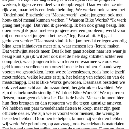
werken, krijgen ze een deel van de opbrengst. Daar worden ze niet
rijk van, maar het is een leuke beloning. We werken ook samen met
‘Onderhoud Enschede’ en ‘Meesterwerk’, zodat jongeren ook met
hout- en/of metaal kunnen werken.” Waarom Bike Works? “Ik werk
graag met jeugd. Dat vind ik geweldig. Ik ben ook graag bezig. Iets
doen terwijl ik praat met een jongere over een probleem, werkt voor
mij en voor veel jongeren het beste,” legt Pascal uit. Hij gaat
gedreven verder: “Daarnaast vind ik het jammer dat er tegenwoordig
bijna geen initiatieven meer zijn, waar mensen iets (leren) maken.
Dat verdwijnt steeds meer. Dus ik ben gaan zoeken naar iets waar je
bezig kunt zijn (ik wil zelf ook niet de hele dag stilzitten achter een
computer), waar jongeren iets van leren en waarmee we ook wat
geld kunnen verdienen om onszelf mee te bedruipen. Gaandeweg
voeren we gesprekken, leren we ze levenslessen, zoals hoe je jezelf
moet redden, welke keuzes er zijn, het belang van school en van de
maatschappij. Dat is Bike Works geworden. Daarnaast besteden we
ook veel aandacht aan duurzaamheid, hergebruik en kwaliteit. We
zijn dus toekomstbestendig.” Wat doet Bike Works? “We repareren
fietsen, maar geen elektrische. Dat is de basis. Mensen kunnen hier
hun fiets brengen en dan repareren we die tegen gunstige tarieven.
We hebben een paar tweedehands fietsen te koop, maar zijn geen
officiële dealer. We zijn we er vooral voor mensen, die weinig te
besteden hebben. Door hen te helpen, kunnen zij verder en hebben
wij werk. We gebruiken, op aanvraag, ook tweedehands materialen.
Dat is goed voor het milieu en voor de portemonnee. Door op deze