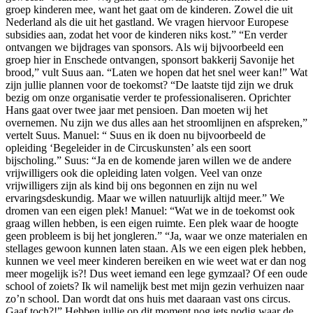
groep kinderen mee, want het gaat om de kinderen. Zowel die uit
Nederland als die uit het gastland. We vragen hiervoor Europese
subsidies aan, zodat het voor de kinderen niks kost.” “En verder
ontvangen we bijdrages van sponsors. Als wij bijvoorbeeld een
groep hier in Enschede ontvangen, sponsort bakkerij Savonije het
brood,” vult Suus aan. “Laten we hopen dat het snel weer kan!” Wat
zijn jullie plannen voor de toekomst? “De laatste tijd zijn we druk
bezig om onze organisatie verder te professionaliseren. Oprichter
Hans gaat over twee jaar met pensioen. Dan moeten wij het
overnemen. Nu zijn we dus alles aan het stroomlijnen en afspreken,”
vertelt Suus. Manuel: “ Suus en ik doen nu bijvoorbeeld de
opleiding ‘Begeleider in de Circuskunsten’ als een soort
bijscholing.” Suus: “Ja en de komende jaren willen we de andere
vrijwilligers ook die opleiding laten volgen. Veel van onze
vrijwilligers zijn als kind bij ons begonnen en zijn nu wel
ervaringsdeskundig. Maar we willen natuurlijk altijd meer.” We
dromen van een eigen plek! Manuel: “Wat we in de toekomst ook
graag willen hebben, is een eigen ruimte. Een plek waar de hoogte
geen probleem is bij het jongleren.” “Ja, waar we onze materialen en
stellages gewoon kunnen laten staan. Als we een eigen plek hebben,
kunnen we veel meer kinderen bereiken en wie weet wat er dan nog
meer mogelijk is?! Dus weet iemand een lege gymzaal? Of een oude
school of zoiets? Ik wil namelijk best met mijn gezin verhuizen naar
zo’n school. Dan wordt dat ons huis met daaraan vast ons circus.
Gaaf toch?!” Hebben jullie op dit moment nog iets nodig waar de