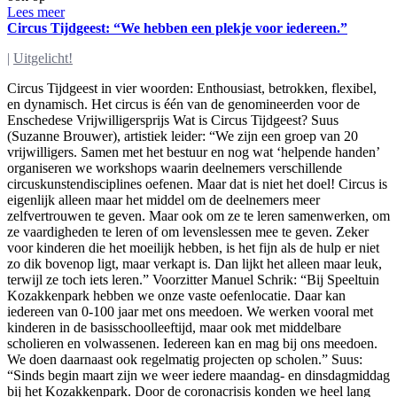
Lees meer
Circus Tijdgeest: “We hebben een plekje voor iedereen.”
|
Uitgelicht!
Circus Tijdgeest in vier woorden: Enthousiast, betrokken, flexibel,
en dynamisch. Het circus is één van de genomineerden voor de
Enschedese Vrijwilligersprijs Wat is Circus Tijdgeest? Suus
(Suzanne Brouwer), artistiek leider: “We zijn een groep van 20
vrijwilligers. Samen met het bestuur en nog wat ‘helpende handen’
organiseren we workshops waarin deelnemers verschillende
circuskunstendisciplines oefenen. Maar dat is niet het doel! Circus is
eigenlijk alleen maar het middel om de deelnemers meer
zelfvertrouwen te geven. Maar ook om ze te leren samenwerken, om
ze vaardigheden te leren of om levenslessen mee te geven. Zeker
voor kinderen die het moeilijk hebben, is het fijn als de hulp er niet
zo dik bovenop ligt, maar verkapt is. Dan lijkt het alleen maar leuk,
terwijl ze toch iets leren.” Voorzitter Manuel Schrik: “Bij Speeltuin
Kozakkenpark hebben we onze vaste oefenlocatie. Daar kan
iedereen van 0-100 jaar met ons meedoen. We werken vooral met
kinderen in de basisschoolleeftijd, maar ook met middelbare
scholieren en volwassenen. Iedereen kan en mag bij ons meedoen.
We doen daarnaast ook regelmatig projecten op scholen.” Suus:
“Sinds begin maart zijn we weer iedere maandag- en dinsdagmiddag
bij het Kozakkenpark. Door de coronacrisis konden we heel lang