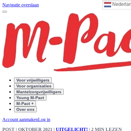
Nederla
Navigatie overslaan
Voor vrijwilligers
Voor organisaties
Mantelzorgvrijwilligers
Young M-Pact
M-Pact +
Over ons
Account aanmaken
Log in
POST
| OKTOBER 2021
|
UITGELICHT!
|
2 MIN LEZEN