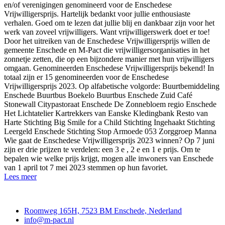
en/of verenigingen genomineerd voor de Enschedese
Vrijwilligersprijs. Hartelijk bedankt voor jullie enthousiaste
verhalen. Goed om te lezen dat jullie blij en dankbaar zijn voor het
werk van zoveel vrijwilligers. Want vrijwilligerswerk doet er toe!
Door het uitreiken van de Enschedese Vrijwilligersprijs willen de
gemeente Enschede en M-Pact die vrijwilligersorganisaties in het
zonnetje zetten, die op een bijzondere manier met hun vrijwilligers
omgaan. Genomineerden Enschedese Vrijwilligersprijs bekend! In
totaal zijn er 15 genomineerden voor de Enschedese
Vrijwilligersprijs 2023. Op alfabetische volgorde: Buurtbemiddeling
Enschede Buurtbus Boekelo Buurtbus Enschede Zuid Café
Stonewall Citypastoraat Enschede De Zonnebloem regio Enschede
Het Lichtatelier Kartrekkers van Eanske Kledingbank Resto van
Harte Stichting Big Smile for a Child Stichting Ingehaakt Stichting
Leergeld Enschede Stichting Stop Armoede 053 Zorggroep Manna
Wie gaat de Enschedese Vrijwilligersprijs 2023 winnen? Op 7 juni
zijn er drie prijzen te verdelen: een 3 e , 2 e en 1 e prijs. Om te
bepalen wie welke prijs krijgt, mogen alle inwoners van Enschede
van 1 april tot 7 mei 2023 stemmen op hun favoriet.
Lees meer
Contact
Roomweg 165H, 7523 BM Enschede, Nederland
info@m-pact.nl