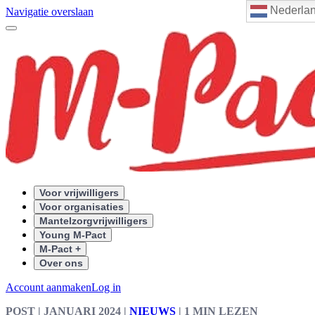
Nederla
Navigatie overslaan
Voor vrijwilligers
Voor organisaties
Mantelzorgvrijwilligers
Young M-Pact
M-Pact +
Over ons
Account aanmaken
Log in
POST
| JANUARI 2024
|
NIEUWS
|
1 MIN LEZEN