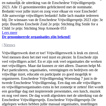
en natuurlijk de uitreiking van de Enschedese Vrijwilligersprijs
2023. Alle 15 genomineerden gefeliciteerd met de nominatie.
Bedankt voor jullie inzet en zorg voor elkaar en voor Enschede!
Alle aanwezige vrijwilligers bedankt! Jullie lach maakte iedereen
blij. De winnaars van de Enschedese Vrijwilligersprijs 2023 zijn: 3e
prijs: Buurtbus Enschede Zuid 2e prijs: Stichting Big Smile for a
Child 1e prijs: Stichting Stop Armoede 053
Lees meer
De genomineerde organisaties zijn bekend!
|
Nieuws
Vrijwilligerswerk doet er toe! Vrijwilligerswerk is leuk en zinvol.
Veel mensen doen het met veel inzet en plezier. In Enschede zijn
veel vrijwilligers actief. En er zijn ook veel organisaties die werken
met vrijwilligers. Maar dat kunnen ze niet alleen. Daarom helpt M-
Pact particulieren, organisaties, verenigingen en bedrijven om de
vrijwillige inzet, educatie en participatie zo goed mogelijk te
organiseren. Enschedese Vrijwilligersdag Woensdag 7 juni is de
tweede Enschedese Vrijwilligersdag. Een dag om alle vrijwilligers
en vrijwilligersorganisaties extra in het zonnetje te zetten! Het wordt
een gezellige dag met inspirerende presentaties, een lunch, muziek
en nog veel meer. De dag wordt afgesloten met de uitreiking van de
Enschedese Vrijwilligersprijs. Enschedese Vrijwilligersprijs De
afgelopen weken hebben jullie massaal organisaties, instellingen