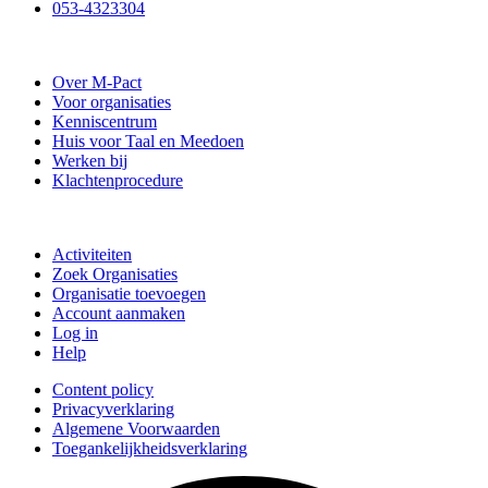
053-4323304
Stichting M-Pact Enschede
Over M-Pact
Voor organisaties
Kenniscentrum
Huis voor Taal en Meedoen
Werken bij
Klachtenprocedure
Doe mee
Activiteiten
Zoek Organisaties
Organisatie toevoegen
Account aanmaken
Log in
Help
Content policy
Privacyverklaring
Algemene Voorwaarden
Toegankelijkheidsverklaring