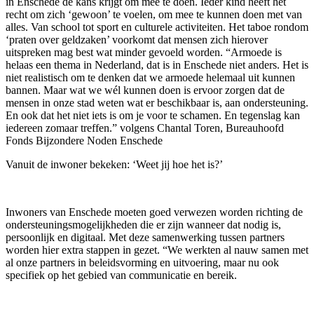
in Enschede de kans krijgt om mee te doen. Ieder kind heeft het
recht om zich ‘gewoon’ te voelen, om mee te kunnen doen met van
alles. Van school tot sport en culturele activiteiten. Het taboe rondom
‘praten over geldzaken’ voorkomt dat mensen zich hierover
uitspreken mag best wat minder gevoeld worden. “Armoede is
helaas een thema in Nederland, dat is in Enschede niet anders. Het is
niet realistisch om te denken dat we armoede helemaal uit kunnen
bannen. Maar wat we wél kunnen doen is ervoor zorgen dat de
mensen in onze stad weten wat er beschikbaar is, aan ondersteuning.
En ook dat het niet iets is om je voor te schamen. En tegenslag kan
iedereen zomaar treffen.” volgens Chantal Toren, Bureauhoofd
Fonds Bijzondere Noden Enschede
Vanuit de inwoner bekeken: ‘Weet jij hoe het is?’
Inwoners van Enschede moeten goed verwezen worden richting de
ondersteuningsmogelijkheden die er zijn wanneer dat nodig is,
persoonlijk en digitaal. Met deze samenwerking tussen partners
worden hier extra stappen in gezet. “We werkten al nauw samen met
al onze partners in beleidsvorming en uitvoering, maar nu ook
specifiek op het gebied van communicatie en bereik.