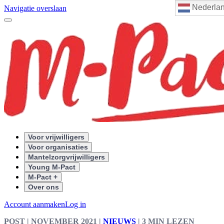
Nederla
Navigatie overslaan
Voor vrijwilligers
Voor organisaties
Mantelzorgvrijwilligers
Young M-Pact
M-Pact +
Over ons
Account aanmaken
Log in
POST
| NOVEMBER 2021
|
NIEUWS
|
3 MIN LEZEN