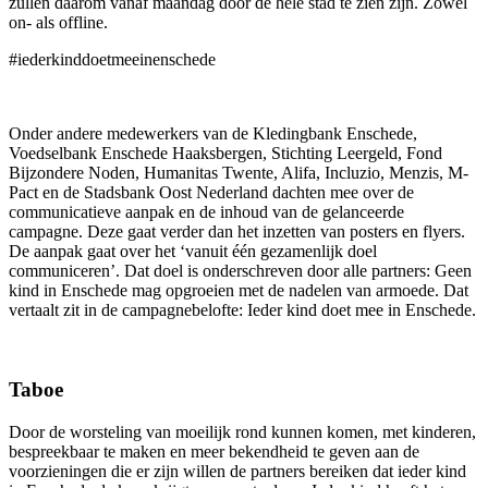
zullen daarom vanaf maandag door de hele stad te zien zijn. Zowel
on- als offline.
#iederkinddoetmeeinenschede
Onder andere medewerkers van de Kledingbank Enschede,
Voedselbank Enschede Haaksbergen, Stichting Leergeld, Fond
Bijzondere Noden, Humanitas Twente, Alifa, Incluzio, Menzis, M-
Pact en de Stadsbank Oost Nederland dachten mee over de
communicatieve aanpak en de inhoud van de gelanceerde
campagne. Deze gaat verder dan het inzetten van posters en flyers.
De aanpak gaat over het ‘vanuit één gezamenlijk doel
communiceren’. Dat doel is onderschreven door alle partners: Geen
kind in Enschede mag opgroeien met de nadelen van armoede. Dat
vertaalt zit in de campagnebelofte: Ieder kind doet mee in Enschede.
Taboe
Door de worsteling van moeilijk rond kunnen komen, met kinderen,
bespreekbaar te maken en meer bekendheid te geven aan de
voorzieningen die er zijn willen de partners bereiken dat ieder kind