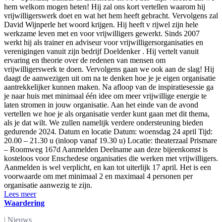
hem welkom mogen heten! Hij zal ons kort vertellen waarom hij
vrijwilligerswerk doet en wat het hem heeft gebracht. Vervolgens zal
David Wijnperle het woord krijgen. Hij heeft v rijwel zijn hele
werkzame leven met en voor vrijwilligers gewerkt. Sinds 2007
werkt hij als trainer en adviseur voor vrijwilligersorganisaties en
verenigingen vanuit zijn bedrijf Doeldenker . Hij vertelt vanuit
ervaring en theorie over de redenen van mensen om
vrijwilligerswerk te doen. Vervolgens gaan we ook aan de slag! Hij
daagt de aanwezigen uit om na te denken hoe je je eigen organisatie
aantrekkelijker kunnen maken. Na afloop van de inspiratiesessie ga
je naar huis met minimaal één idee om meer vrijwillige energie te
laten stromen in jouw organisatie. Aan het einde van de avond
vertellen we hoe je als organisatie verder kunt gaan met dit thema,
als je dat wilt. We zullen namelijk verdere ondersteuning bieden
gedurende 2024. Datum en locatie Datum: woensdag 24 april Tijd:
20.00 – 21.30 u (inloop vanaf 19.30 u) Locatie: theaterzaal Prismare
– Roomweg 167d Aanmelden Deelname aan deze bijeenkomst is
kosteloos voor Enschedese organisaties die werken met vrijwilligers.
Aanmelden is wel verplicht, en kan tot uiterlijk 17 april. Het is een
voorwaarde om met minimaal 2 en maximaal 4 personen per
organisatie aanwezig te zijn.
Lees meer
Waardering
|
Nieuws