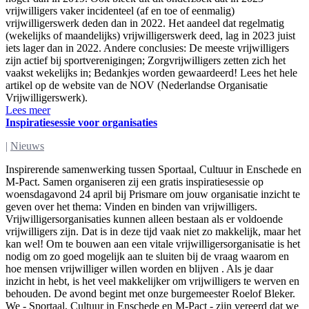
vrijwilligers vaker incidenteel (af en toe of eenmalig)
vrijwilligerswerk deden dan in 2022. Het aandeel dat regelmatig
(wekelijks of maandelijks) vrijwilligerswerk deed, lag in 2023 juist
iets lager dan in 2022. Andere conclusies: De meeste vrijwilligers
zijn actief bij sportverenigingen; Zorgvrijwilligers zetten zich het
vaakst wekelijks in; Bedankjes worden gewaardeerd! Lees het hele
artikel op de website van de NOV (Nederlandse Organisatie
Vrijwilligerswerk).
Lees meer
Inspiratiesessie voor organisaties
|
Nieuws
Inspirerende samenwerking tussen Sportaal, Cultuur in Enschede en
M-Pact. Samen organiseren zij een gratis inspiratiesessie op
woensdagavond 24 april bij Prismare om jouw organisatie inzicht te
geven over het thema: Vinden en binden van vrijwilligers.
Vrijwilligersorganisaties kunnen alleen bestaan als er voldoende
vrijwilligers zijn. Dat is in deze tijd vaak niet zo makkelijk, maar het
kan wel! Om te bouwen aan een vitale vrijwilligersorganisatie is het
nodig om zo goed mogelijk aan te sluiten bij de vraag waarom en
hoe mensen vrijwilliger willen worden en blijven . Als je daar
inzicht in hebt, is het veel makkelijker om vrijwilligers te werven en
behouden. De avond begint met onze burgemeester Roelof Bleker.
We - Sportaal, Cultuur in Enschede en M-Pact - zijn vereerd dat we