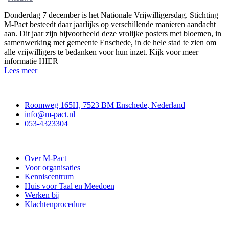
Donderdag 7 december is het Nationale Vrijwilligersdag. Stichting
M-Pact besteedt daar jaarlijks op verschillende manieren aandacht
aan. Dit jaar zijn bijvoorbeeld deze vrolijke posters met bloemen, in
samenwerking met gemeente Enschede, in de hele stad te zien om
alle vrijwilligers te bedanken voor hun inzet. Kijk voor meer
informatie HIER
Lees meer
Contact
Roomweg 165H, 7523 BM Enschede, Nederland
info@m-pact.nl
053-4323304
Stichting M-Pact Enschede
Over M-Pact
Voor organisaties
Kenniscentrum
Huis voor Taal en Meedoen
Werken bij
Klachtenprocedure
Doe mee