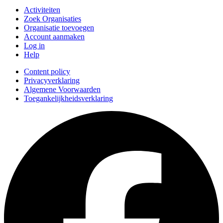
Activiteiten
Zoek Organisaties
Organisatie toevoegen
Account aanmaken
Log in
Help
Content policy
Privacyverklaring
Algemene Voorwaarden
Toegankelijkheidsverklaring