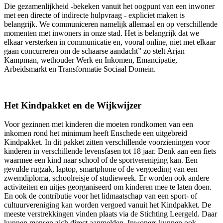
Die gezamenlijkheid -bekeken vanuit het oogpunt van een inwoner
met een directe of indirecte hulpvraag - expliciet maken is
belangrijk. We communiceren namelijk allemaal en op verschillende
momenten met inwoners in onze stad. Het is belangrijk dat we
elkaar versterken in communicatie en, vooral online, niet met elkaar
gaan concurreren om de schaarse aandacht” zo stelt Arjan
Kampman, wethouder Werk en Inkomen, Emancipatie,
Arbeidsmarkt en Transformatie Sociaal Domein.
Het Kindpakket en de Wijkwijzer
Voor gezinnen met kinderen die moeten rondkomen van een
inkomen rond het minimum heeft Enschede een uitgebreid
Kindpakket. In dit pakket zitten verschillende voorzieningen voor
kinderen in verschillende levensfasen tot 18 jaar. Denk aan een fiets
waarmee een kind naar school of de sportvereniging kan. Een
gevulde rugzak, laptop, smartphone of de vergoeding van een
zwemdiploma, schoolreisje of studieweek. Er worden ook andere
activiteiten en uitjes georganiseerd om kinderen mee te laten doen.
En ook de contributie voor het lidmaatschap van een sport- of
cultuurvereniging kan worden vergoed vanuit het Kindpakket. De
meeste verstrekkingen vinden plaats via de Stichting Leergeld. Daar
kunnen mensen zich direct aanmelden. Inwoners kunnen ook