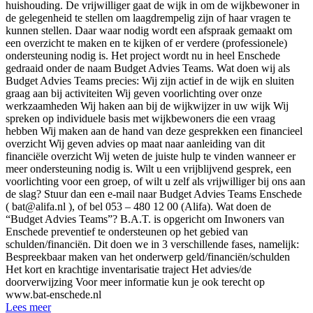
huishouding. De vrijwilliger gaat de wijk in om de wijkbewoner in
de gelegenheid te stellen om laagdrempelig zijn of haar vragen te
kunnen stellen. Daar waar nodig wordt een afspraak gemaakt om
een overzicht te maken en te kijken of er verdere (professionele)
ondersteuning nodig is. Het project wordt nu in heel Enschede
gedraaid onder de naam Budget Advies Teams. Wat doen wij als
Budget Advies Teams precies: Wij zijn actief in de wijk en sluiten
graag aan bij activiteiten Wij geven voorlichting over onze
werkzaamheden Wij haken aan bij de wijkwijzer in uw wijk Wij
spreken op individuele basis met wijkbewoners die een vraag
hebben Wij maken aan de hand van deze gesprekken een financieel
overzicht Wij geven advies op maat naar aanleiding van dit
financiële overzicht Wij weten de juiste hulp te vinden wanneer er
meer ondersteuning nodig is. Wilt u een vrijblijvend gesprek, een
voorlichting voor een groep, of wilt u zelf als vrijwilliger bij ons aan
de slag? Stuur dan een e-mail naar Budget Advies Teams Enschede
(
bat@alifa.nl
), of bel 053 – 480 12 00 (Alifa). Wat doen de
“Budget Advies Teams”? B.A.T. is opgericht om Inwoners van
Enschede preventief te ondersteunen op het gebied van
schulden/financiën. Dit doen we in 3 verschillende fases, namelijk:
Bespreekbaar maken van het onderwerp geld/financiën/schulden
Het kort en krachtige inventarisatie traject Het advies/de
doorverwijzing Voor meer informatie kun je ook terecht op
www.bat-enschede.nl
Lees meer