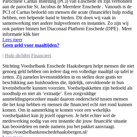
Parochiële Caritas Instelling (PCI) van Enschede en zijn verbonden
aan de parochie St. Jacobus de Meerdere Enschede . Vanouds is de
PCI of Caritas bedoeld om mensen die acute (financiële) hulp nodig
hebben, een helpende hand te bieden. Dit doen wij vaak in
samenwerking met andere hulpverleners en instanties. Zo zijn wij
ook partner binnen het Diaconaal Platform Enschede (DPE) . Meer
informatie klik hier
Lees meer
Geen geld voor maaltijden?
|
Hulp dichtbij Financieel
Stichting Voedselbank Enschede Haaksbergen helpt mensen die niet
genoeg geld hebben om iedere dag een volledige maaltijd op tafel te
zetten. Zij zamelen levensmiddelen in en stellen deze gratis ter
beschikking aan huishoudens die, tijdelijk, onvoldoende in hun
levensbehoefte kunnen voorzien. Voedselpakketten zijn bedoeld als
noodhulp en niet als ‘extraatje’. Een zorgvuldige
aanmeldingsprocedure maakt daarom onderscheid tussen mensen
die het krap hebben en mensen die financieel echt niet rond kunnen
komen. Om in aanmerking te komen voor een wekelijks
voedselpakket kun jij jezelf opgeven. Je hebt echter wel de
medewerking nodig van een instantie die jouw financiële situatie
kan beoordelen en mede namens jou het pakket aanvraagt.
https://voedselbankenschedehaaksbergen.nl/