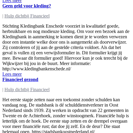
Lees meer
Geen geld voor kleding?
|
Hulp dichtbij Financieel
Stichting Kledingbank Enschede voorziet in kwalitatief goede,
herbruikbare en nog modieuze kleding. Om voor een bezoek aan de
Kledingbank in aanmerking te komen dient je te worden verwezen
door een instantie welke door ons is aangemerkt als doorverwijzer.
Zij controleren of jij aan de gestelde criteria voldoet. Als dat het
geval is vullen zij een verwijsformulier in. Dit formulier krijgt jij
mee. Bewaar dit formulier goed! Hiervoor kun je ook terecht bij de
Wijkwijzer bij jou in de buurt. Meer informatie:
http://www.kledingbankenschede.nl/
Lees meer
Financieel gezond
|
Hulp dichtbij Financieel
Het eerste stapje zetten naar een toekomst zonder schulden kan
vandaag nog. De stadsbank is dé schulddienstverlener in Oost
Nederland sinds 1939. Zij werken in opdracht van 22 gemeenten in
Twente en de Achterhoek, zonder winstoogmerk. Financiële hulp is
letterlijk om de hoek. De eerste stap zetten en de drempel overgaan
voor meer financiële rust; dat doe jij zelf. En de deur? Die staat
helemaal open. https://stadsbankoostnederland.nl/