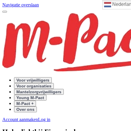
Nederla
Navigatie overslaan
Voor vrijwilligers
Voor organisaties
Mantelzorgvrijwilligers
Young M-Pact
M-Pact +
Over ons
Account aanmaken
Log in