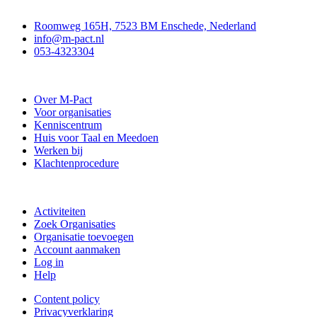
Contact
Roomweg 165H, 7523 BM Enschede, Nederland
info@m-pact.nl
053-4323304
Stichting M-Pact Enschede
Over M-Pact
Voor organisaties
Kenniscentrum
Huis voor Taal en Meedoen
Werken bij
Klachtenprocedure
Doe mee
Activiteiten
Zoek Organisaties
Organisatie toevoegen
Account aanmaken
Log in
Help
Content policy
Privacyverklaring