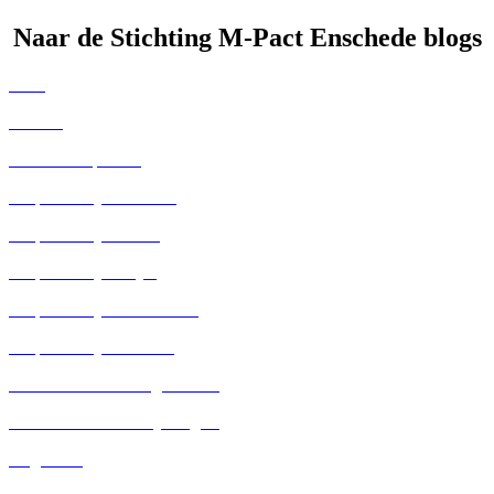
Naar de Stichting M-Pact Enschede blogs
Alles
Nieuws
Leren & Inspireren
Hulp dichtbij Financieel
Hulp dichtbij Vervoer
Hulp dichtbij Klusjes
Hulp dichtbij Eenzaamheid
Hulp dichtbij Privésfeer
Kennisbank voor Organisaties
Kennisbank voor Vrijwilligers
Uitgelicht!