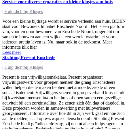
Service voor diverse reparaties en kleine klusjes aan huis
|
Hulp dichtbij Klusjes
Voor een kleine bijdrage wordt er service verleend aan huis. BEIEN
staat voor Bewoners Initiatief Enschede Noord . Het is een platform
van, voor en door bewoners van Enschede Noord, opgericht om
samen te bouwen aan een wijk en een wereld waarin het voor
iedereen prettig leven is. Nu, maar ook in de toekomst. Meer
informatie klik hier
Lees meer
Stichting Present Enschede
|
Hulp dichtbij Klusjes
Present is een vrijwilligersmakelaar. Present organiseert
vrijwilligerswerk voor groepen mensen die graag Enschedeërs
willen helpen die te maken hebben met armoede, ziekte of een
sociaal isolement. Vrijwilligers voeren in groepsverband klussen uit
bij kwetsbare mensen in/om het huis of doen samen een gezellige
activiteit bij een zorginstelling. Ze zetten zich één dag of dagdeel in.
Deze projecten worden in samenwerking met hulpverleners
georganiseerd. Informatie over hoe dit in zijn werk gaat en hoe zich
aan te melden, staat op www.presentenschede.nl . Stichting Present
Enschede biedt geïndiceerde zorg, zij neemt alleen hulpvragen aan
via hulpverleners. Praktische hulp nodig in huis of tuin? Zie voor