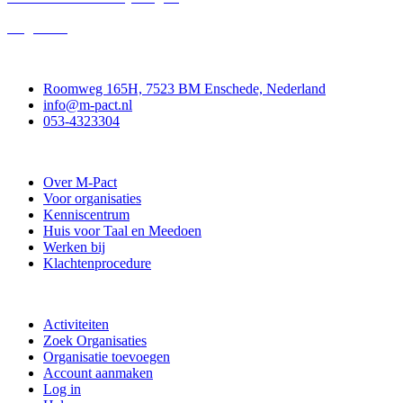
Uitgelicht!
Contact
Roomweg 165H, 7523 BM Enschede, Nederland
info@m-pact.nl
053-4323304
Stichting M-Pact Enschede
Over M-Pact
Voor organisaties
Kenniscentrum
Huis voor Taal en Meedoen
Werken bij
Klachtenprocedure
Doe mee
Activiteiten
Zoek Organisaties
Organisatie toevoegen
Account aanmaken
Log in