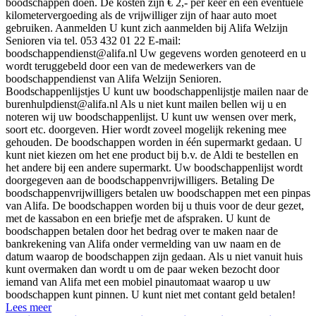
boodschappen doen. De kosten zijn € 2,- per keer en een eventuele
kilometervergoeding als de vrijwilliger zijn of haar auto moet
gebruiken. Aanmelden U kunt zich aanmelden bij Alifa Welzijn
Senioren via tel. 053 432 01 22 E-mail:
boodschappendienst@alifa.nl
Uw gegevens worden genoteerd en u
wordt teruggebeld door een van de medewerkers van de
boodschappendienst van Alifa Welzijn Senioren.
Boodschappenlijstjes U kunt uw boodschappenlijstje mailen naar de
burenhulpdienst@alifa.nl
Als u niet kunt mailen bellen wij u en
noteren wij uw boodschappenlijst. U kunt uw wensen over merk,
soort etc. doorgeven. Hier wordt zoveel mogelijk rekening mee
gehouden. De boodschappen worden in één supermarkt gedaan. U
kunt niet kiezen om het ene product bij b.v. de Aldi te bestellen en
het andere bij een andere supermarkt. Uw boodschappenlijst wordt
doorgegeven aan de boodschappenvrijwilligers. Betaling De
boodschappenvrijwilligers betalen uw boodschappen met een pinpas
van Alifa. De boodschappen worden bij u thuis voor de deur gezet,
met de kassabon en een briefje met de afspraken. U kunt de
boodschappen betalen door het bedrag over te maken naar de
bankrekening van Alifa onder vermelding van uw naam en de
datum waarop de boodschappen zijn gedaan. Als u niet vanuit huis
kunt overmaken dan wordt u om de paar weken bezocht door
iemand van Alifa met een mobiel pinautomaat waarop u uw
boodschappen kunt pinnen. U kunt niet met contant geld betalen!
Lees meer