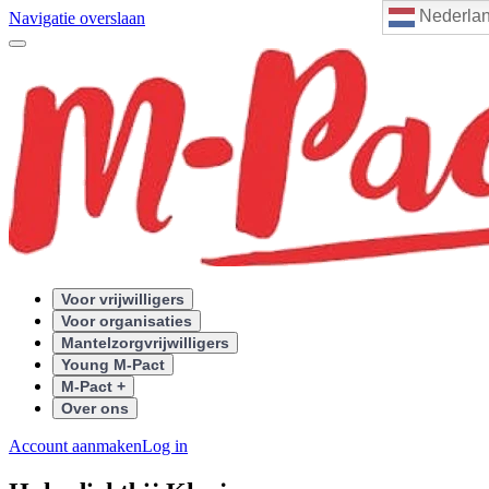
Nederla
Navigatie overslaan
Voor vrijwilligers
Voor organisaties
Mantelzorgvrijwilligers
Young M-Pact
M-Pact +
Over ons
Account aanmaken
Log in