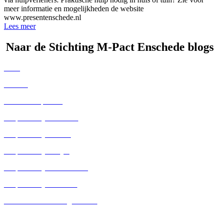
meer informatie en mogelijkheden de website
www.presentenschede.nl
Lees meer
Naar de Stichting M-Pact Enschede blogs
Alles
Nieuws
Leren & Inspireren
Hulp dichtbij Financieel
Hulp dichtbij Vervoer
Hulp dichtbij Klusjes
Hulp dichtbij Eenzaamheid
Hulp dichtbij Privésfeer
Kennisbank voor Organisaties
Kennisbank voor Vrijwilligers