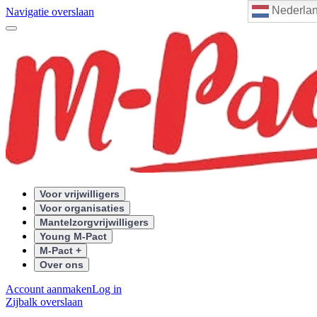
Nederla
Navigatie overslaan
Voor vrijwilligers
Voor organisaties
Mantelzorgvrijwilligers
Young M-Pact
M-Pact +
Over ons
Account aanmaken
Log in
Zijbalk overslaan