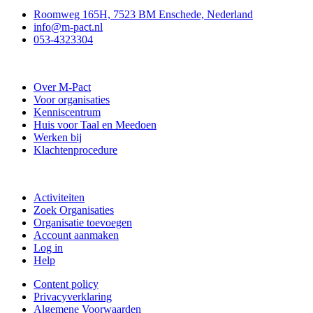
Roomweg 165H, 7523 BM Enschede, Nederland
info@m-pact.nl
053-4323304
Stichting M-Pact Enschede
Over M-Pact
Voor organisaties
Kenniscentrum
Huis voor Taal en Meedoen
Werken bij
Klachtenprocedure
Doe mee
Activiteiten
Zoek Organisaties
Organisatie toevoegen
Account aanmaken
Log in
Help
Content policy
Privacyverklaring
Algemene Voorwaarden