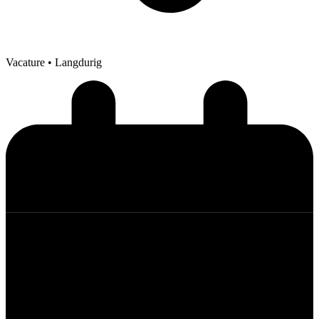
Vacature
• Langdurig