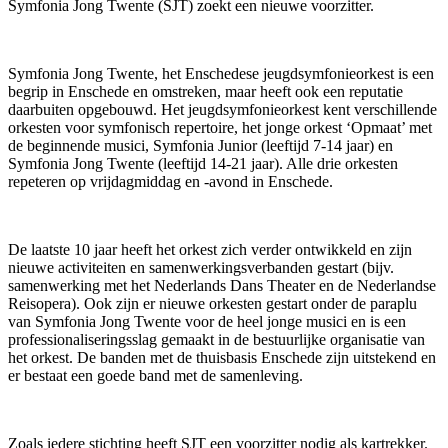
Symfonia Jong Twente (SJT) zoekt een nieuwe voorzitter.
Symfonia Jong Twente, het Enschedese jeugdsymfonieorkest is een
begrip in Enschede en omstreken, maar heeft ook een reputatie
daarbuiten opgebouwd. Het jeugdsymfonieorkest kent verschillende
orkesten voor symfonisch repertoire, het jonge orkest ‘Opmaat’ met
de beginnende musici, Symfonia Junior (leeftijd 7-14 jaar) en
Symfonia Jong Twente (leeftijd 14-21 jaar). Alle drie orkesten
repeteren op vrijdagmiddag en -avond in Enschede.
De laatste 10 jaar heeft het orkest zich verder ontwikkeld en zijn
nieuwe activiteiten en samenwerkingsverbanden gestart (bijv.
samenwerking met het Nederlands Dans Theater en de Nederlandse
Reisopera). Ook zijn er nieuwe orkesten gestart onder de paraplu
van Symfonia Jong Twente voor de heel jonge musici en is een
professionaliseringsslag gemaakt in de bestuurlijke organisatie van
het orkest. De banden met de thuisbasis Enschede zijn uitstekend en
er bestaat een goede band met de samenleving.
Zoals iedere stichting heeft SJT een voorzitter nodig als kartrekker.