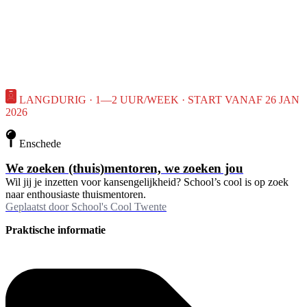
LANGDURIG · 1—2 UUR/WEEK · START VANAF 26 JAN
2026
Enschede
We zoeken (thuis)mentoren, we zoeken jou
Wil jij je inzetten voor kansengelijkheid? School’s cool is op zoek
naar enthousiaste thuismentoren.
Geplaatst door
School's Cool Twente
Praktische informatie