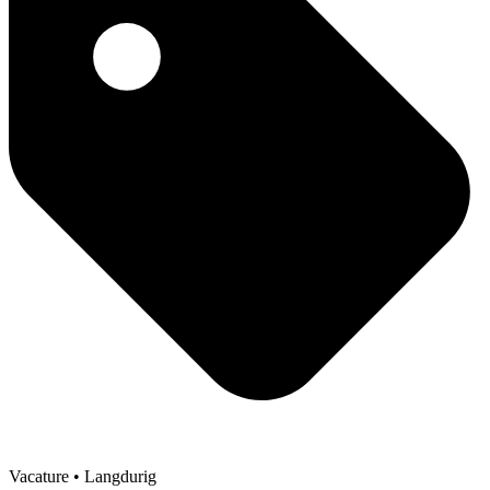
Vacature
• Langdurig