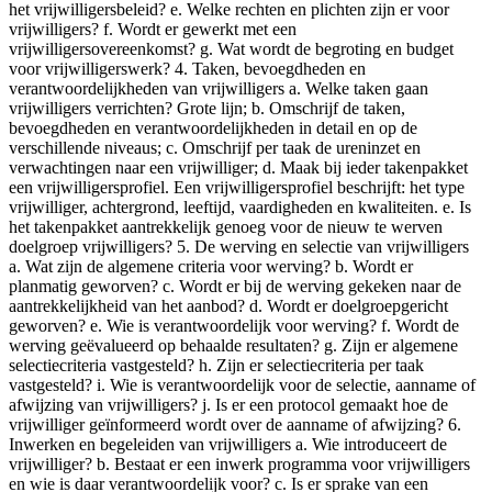
het vrijwilligersbeleid? e. Welke rechten en plichten zijn er voor
vrijwilligers? f. Wordt er gewerkt met een
vrijwilligersovereenkomst? g. Wat wordt de begroting en budget
voor vrijwilligerswerk? 4. Taken, bevoegdheden en
verantwoordelijkheden van vrijwilligers a. Welke taken gaan
vrijwilligers verrichten? Grote lijn; b. Omschrijf de taken,
bevoegdheden en verantwoordelijkheden in detail en op de
verschillende niveaus; c. Omschrijf per taak de ureninzet en
verwachtingen naar een vrijwilliger; d. Maak bij ieder takenpakket
een vrijwilligersprofiel. Een vrijwilligersprofiel beschrijft: het type
vrijwilliger, achtergrond, leeftijd, vaardigheden en kwaliteiten. e. Is
het takenpakket aantrekkelijk genoeg voor de nieuw te werven
doelgroep vrijwilligers? 5. De werving en selectie van vrijwilligers
a. Wat zijn de algemene criteria voor werving? b. Wordt er
planmatig geworven? c. Wordt er bij de werving gekeken naar de
aantrekkelijkheid van het aanbod? d. Wordt er doelgroepgericht
geworven? e. Wie is verantwoordelijk voor werving? f. Wordt de
werving geëvalueerd op behaalde resultaten? g. Zijn er algemene
selectiecriteria vastgesteld? h. Zijn er selectiecriteria per taak
vastgesteld? i. Wie is verantwoordelijk voor de selectie, aanname of
afwijzing van vrijwilligers? j. Is er een protocol gemaakt hoe de
vrijwilliger geïnformeerd wordt over de aanname of afwijzing? 6.
Inwerken en begeleiden van vrijwilligers a. Wie introduceert de
vrijwilliger? b. Bestaat er een inwerk programma voor vrijwilligers
en wie is daar verantwoordelijk voor? c. Is er sprake van een