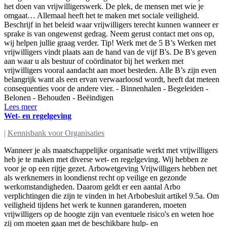
het doen van vrijwilligerswerk. De plek, de mensen met wie je
omgaat… Allemaal heeft het te maken met sociale veiligheid.
Beschrijf in het beleid waar vrijwilligers terecht kunnen wanneer er
sprake is van ongewenst gedrag. Neem gerust contact met ons op,
wij helpen jullie graag verder. Tip! Werk met de 5 B’s Werken met
vrijwilligers vindt plaats aan de hand van de vijf B's. De B's geven
aan waar u als bestuur of coördinator bij het werken met
vrijwilligers vooral aandacht aan moet besteden. Alle B’s zijn even
belangrijk want als een ervan verwaarloosd wordt, heeft dat meteen
consequenties voor de andere vier. - Binnenhalen - Begeleiden -
Belonen - Behouden - Beëindigen
Lees meer
Wet- en regelgeving
|
Kennisbank voor Organisaties
Wanneer je als maatschappelijke organisatie werkt met vrijwilligers
heb je te maken met diverse wet- en regelgeving. Wij hebben ze
voor je op een rijtje gezet. Arbowetgeving Vrijwilligers hebben net
als werknemers in loondienst recht op veilige en gezonde
werkomstandigheden. Daarom geldt er een aantal Arbo
verplichtingen die zijn te vinden in het Arbobesluit artikel 9.5a. Om
veiligheid tijdens het werk te kunnen garanderen, moeten
vrijwilligers op de hoogte zijn van eventuele risico's en weten hoe
zij om moeten gaan met de beschikbare hulp- en