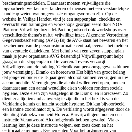
beschermingsmiddelen. Daarnaast moeten vrijwilligers die
bijvoorbeeld werken met kinderen of mensen met een verstandelijke
handicap weten wat ongewenste omgangsvormen zijn. Op de
website In Veilige Handen vind je een stappenplan, checklist en
overzicht van trainingen en workshops georganiseerd door NOV-
Platform Vrijwillige Inzet. M-Pact organiseert ook workshops over
verschillende thema's m.b.t. vrijwillige inzet. Algemene Verordering
Gegevensbescherming (AVG) Bij de AVG staat het bewaren en het
beschermen van de persoonsinformatie centraal, evenals het melden
van eventuele datalekken. Met behulp van een zeven stappenplan
maak je jouw organisatie AVG-bestendig! Vrijwilligerspunt helpt
graag om dit stappenplan uit te voeren. Tevens verzorgt
Vrijwilligerspunt de training ‘Gebruik van persoonsgegevens binnen
jouw vereniging'. Drank- en horecawet Het blijft van groot belang
dat jongeren onder de 18 jaar geen alcohol kunnen verkrijgen in uw
accommodatie. Verenigingen die alcohol willen verkopen, moeten
daarnaast aan een aantal wettelijke eisen voldoen rondom sociale
hygiëne. Deze eisen zijn vastgelegd in de Drank- en Horecawet. Zo
dient er altijd iemand aanwezig te zijn die in het bezit is van de
Verklaring kennis en inzicht sociale hygiëne. Dit kan bijvoorbeeld
een kantine coördinator zijn. De verklaring wordt afgegeven door de
Stichting Vakbekwaamheid Horeca. Barvrijwilligers moeten een
instructie Verantwoord Alcoholgebruik hebben gevolgd. Via e-
learning kun je deze instructie volgen, een toets doen en het
certificaat aanvragen. Evenementen Voor het organiseren van