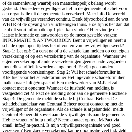
of de samenleving waarbij een maatschappelijk belang wordt
gediend. Dus iedere vrijwilliger actief in de gemeente of actief voor
een organisatie uit de gemeente is verzekerd. Meer info De wereld
van de vrijwilliger verandert continu. Denk bijvoorbeeld aan de wet
WBTR of de opvang van vluchtelingen thuis. Hoe fijn is het dan dat
je al dit soort informatie op 1 plek kan vinden? Hier vind je de
laatste informatie en antwoorden op de meest gestelde vragen:
INFORMATIE & ANTWOORDEN Bent u vrijwilliger en heeft u
schade opgelopen tijdens het uitvoeren van uw vrijwilligerswerk?
Stap 1: Let op!: Ga eerst na of u de schade kan melden op een eigen
verzekering of op een verzekering van de organisatie. Wanneer uw
eigen verzekering of andere verzekeringen geen schade vergoeden
moet dit schriftelijk worden aangetoond. Er zijn geen andere
voorliggende voorzieningen. Stap 2: Vul het schadeformulier in.
Klik hier voor het schadeformulier Het ingevulde schadeformulier
mailen naar:
info@m-pact.nl
Een medewerker van M-Pact zal
contact met u opnemen Wanneer de juistheid van melding is
vastgesteld zet M-Pact de melding door aan de gemeente Enschede
Stap 3: De gemeente meldt de schade bij Centraal Beheer. De
schadebehandelaar van Centraal Beheer neemt contact op met de
vrijwilliger of de organisatie. Als de schade is afgehandeld, meldt
Centraal Beheer dit zowel aan de vrijwilliger als aan de gemeente.
Heb je vragen of hulp nodig? Neem contact op met M-Pact via
email:
info@m-pact.nl
. Is mijn vrijwilligersorganisatie wel goed
verzekerd? Een goede verzekering kan je organisatie veel tijd, geld