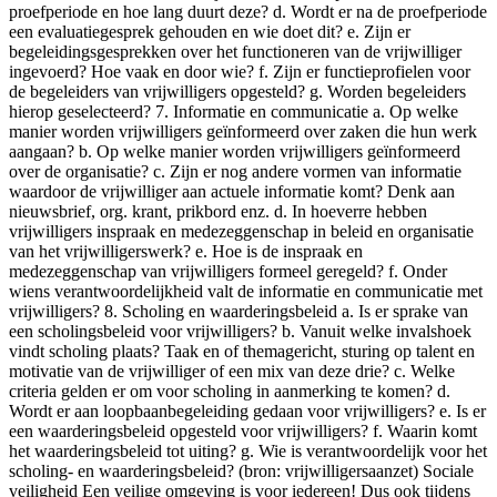
proefperiode en hoe lang duurt deze? d. Wordt er na de proefperiode
een evaluatiegesprek gehouden en wie doet dit? e. Zijn er
begeleidingsgesprekken over het functioneren van de vrijwilliger
ingevoerd? Hoe vaak en door wie? f. Zijn er functieprofielen voor
de begeleiders van vrijwilligers opgesteld? g. Worden begeleiders
hierop geselecteerd? 7. Informatie en communicatie a. Op welke
manier worden vrijwilligers geïnformeerd over zaken die hun werk
aangaan? b. Op welke manier worden vrijwilligers geïnformeerd
over de organisatie? c. Zijn er nog andere vormen van informatie
waardoor de vrijwilliger aan actuele informatie komt? Denk aan
nieuwsbrief, org. krant, prikbord enz. d. In hoeverre hebben
vrijwilligers inspraak en medezeggenschap in beleid en organisatie
van het vrijwilligerswerk? e. Hoe is de inspraak en
medezeggenschap van vrijwilligers formeel geregeld? f. Onder
wiens verantwoordelijkheid valt de informatie en communicatie met
vrijwilligers? 8. Scholing en waarderingsbeleid a. Is er sprake van
een scholingsbeleid voor vrijwilligers? b. Vanuit welke invalshoek
vindt scholing plaats? Taak en of themagericht, sturing op talent en
motivatie van de vrijwilliger of een mix van deze drie? c. Welke
criteria gelden er om voor scholing in aanmerking te komen? d.
Wordt er aan loopbaanbegeleiding gedaan voor vrijwilligers? e. Is er
een waarderingsbeleid opgesteld voor vrijwilligers? f. Waarin komt
het waarderingsbeleid tot uiting? g. Wie is verantwoordelijk voor het
scholing- en waarderingsbeleid? (bron: vrijwilligersaanzet) Sociale
veiligheid Een veilige omgeving is voor iedereen! Dus ook tijdens