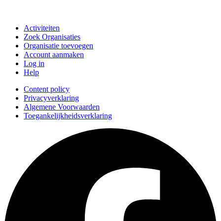
Doe mee
Activiteiten
Zoek Organisaties
Organisatie toevoegen
Account aanmaken
Log in
Help
Content policy
Privacyverklaring
Algemene Voorwaarden
Toegankelijkheidsverklaring