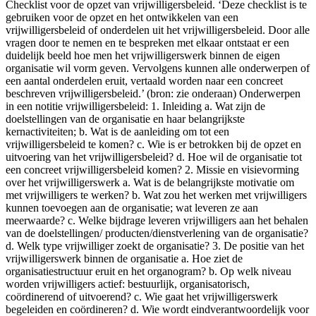
Checklist voor de opzet van vrijwilligersbeleid. ‘Deze checklist is te
gebruiken voor de opzet en het ontwikkelen van een
vrijwilligersbeleid of onderdelen uit het vrijwilligersbeleid. Door alle
vragen door te nemen en te bespreken met elkaar ontstaat er een
duidelijk beeld hoe men het vrijwilligerswerk binnen de eigen
organisatie wil vorm geven. Vervolgens kunnen alle onderwerpen of
een aantal onderdelen eruit, vertaald worden naar een concreet
beschreven vrijwilligersbeleid.’ (bron: zie onderaan) Onderwerpen
in een notitie vrijwilligersbeleid: 1. Inleiding a. Wat zijn de
doelstellingen van de organisatie en haar belangrijkste
kernactiviteiten; b. Wat is de aanleiding om tot een
vrijwilligersbeleid te komen? c. Wie is er betrokken bij de opzet en
uitvoering van het vrijwilligersbeleid? d. Hoe wil de organisatie tot
een concreet vrijwilligersbeleid komen? 2. Missie en visievorming
over het vrijwilligerswerk a. Wat is de belangrijkste motivatie om
met vrijwilligers te werken? b. Wat zou het werken met vrijwilligers
kunnen toevoegen aan de organisatie; wat leveren ze aan
meerwaarde? c. Welke bijdrage leveren vrijwilligers aan het behalen
van de doelstellingen/ producten/dienstverlening van de organisatie?
d. Welk type vrijwilliger zoekt de organisatie? 3. De positie van het
vrijwilligerswerk binnen de organisatie a. Hoe ziet de
organisatiestructuur eruit en het organogram? b. Op welk niveau
worden vrijwilligers actief: bestuurlijk, organisatorisch,
coördinerend of uitvoerend? c. Wie gaat het vrijwilligerswerk
begeleiden en coördineren? d. Wie wordt eindverantwoordelijk voor