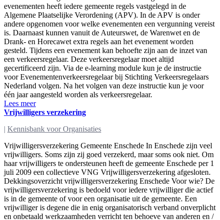
evenementen heeft iedere gemeente regels vastgelegd in de
Algemene Plaatselijke Verordening (APV). In de APV is onder
andere opgenomen voor welke evenementen een vergunning vereist
is. Daarnaast kunnen vanuit de Auteurswet, de Warenwet en de
Drank- en Horecawet extra regels aan het evenement worden
gesteld. Tijdens een evenement kan behoefte zijn aan de inzet van
een verkeersregelaar. Deze verkeersregelaar moet altijd
gecertificeerd zijn. Via de e-learning module kun je de instructie
voor Evenementenverkeersregelaar bij Stichting Verkeersregelaars
Nederland volgen. Na het volgen van deze instructie kun je voor
één jaar aangesteld worden als verkeersregelaar.
Lees meer
Vrijwilligers verzekering
|
Kennisbank voor Organisaties
Vrijwilligersverzekering Gemeente Enschede In Enschede zijn veel
vrijwilligers. Soms zijn zij goed verzekerd, maar soms ook niet. Om
haar vrijwilligers te ondersteunen heeft de gemeente Enschede per 1
juli 2009 een collectieve VNG Vrijwilligersverzekering afgesloten.
Dekkingsoverzicht vrijwilligersverzekering Enschede Voor wie? De
vrijwilligersverzekering is bedoeld voor iedere vrijwilliger die actief
is in de gemeente of voor een organisatie uit de gemeente. Een
vrijwilliger is degene die in enig organisatorisch verband onverplicht
en onbetaald werkzaamheden verricht ten behoeve van anderen en /