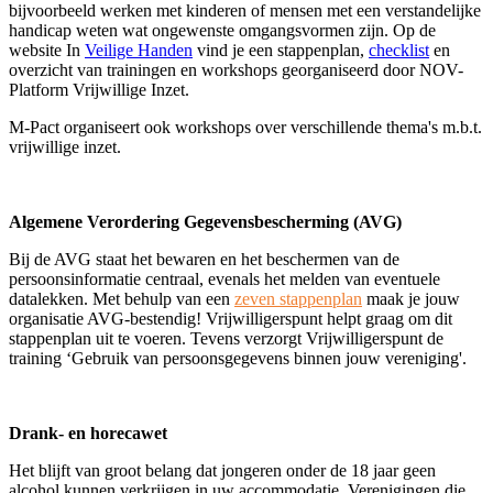
bijvoorbeeld werken met kinderen of mensen met een verstandelijke
handicap weten wat ongewenste omgangsvormen zijn. Op de
website In
Veilige Handen
vind je een stappenplan,
checklist
en
overzicht van trainingen en workshops georganiseerd door NOV-
Platform Vrijwillige Inzet.
M-Pact organiseert ook workshops over verschillende thema's m.b.t.
vrijwillige inzet.
Algemene Verordering Gegevensbescherming (AVG)
Bij de AVG staat het bewaren en het beschermen van de
persoonsinformatie centraal, evenals het melden van eventuele
datalekken. Met behulp van een
zeven stappenplan
maak je jouw
organisatie AVG-bestendig! Vrijwilligerspunt helpt graag om dit
stappenplan uit te voeren. Tevens verzorgt Vrijwilligerspunt de
training ‘Gebruik van persoonsgegevens binnen jouw vereniging'.
Drank- en horecawet
Het blijft van groot belang dat jongeren onder de 18 jaar geen
alcohol kunnen verkrijgen in uw accommodatie. Verenigingen die