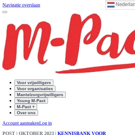
Nederla
Navigatie overslaan
Voor vrijwilligers
Voor organisaties
Mantelzorgvrijwilligers
Young M-Pact
M-Pact +
Over ons
Account aanmaken
Log in
POST
| OKTOBER 2023
|
KENNISBANK VOOR